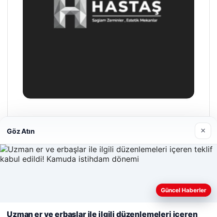
Hastaş Beton
×
26/05/2026
Göz Atın
Web sitemizi nasıl kullandığınızı daha iyi anlayabilmek,
Güncel Haberler
deneyiminizi kişiselleştirmek ve geliştirmek amacıyla çerezler
© 2026 Haber Akşam
kullanıyoruz.
Çerez Politikamız
Uzman er ve erbaşlar ile ilgili düzenlemeleri içeren