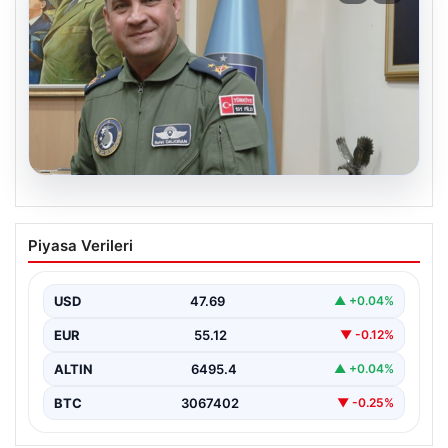
05.08.2026
Rafet Dalkıran kimdir? Yeni Hava
Piyasa Verileri
Kuvvetleri Komutanı Rafet Dalkıran’ın
hayatı
USD
47.69
▲ +0.04%
EUR
55.12
▼ -0.12%
ALTIN
6495.4
▲ +0.04%
BTC
3067402
▼ -0.25%