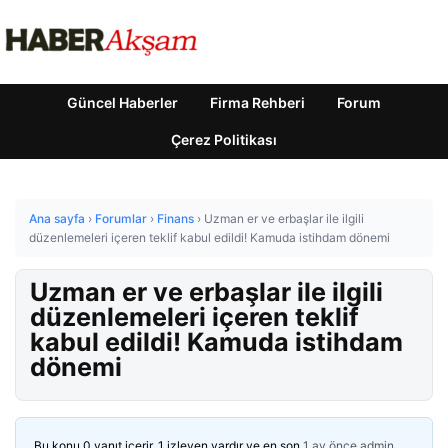
Güncel Haberler
Firma Rehberi
Forum
Çerez Politikası
Ana sayfa
›
Forumlar
›
Finans
›
Uzman er ve erbaşlar ile ilgili
düzenlemeleri içeren teklif kabul edildi! Kamuda istihdam dönemi
Uzman er ve erbaşlar ile ilgili
düzenlemeleri içeren teklif
kabul edildi! Kamuda istihdam
dönemi
Bu konu 0 yanıt içerir, 1 izleyen vardır ve en son
1 ay önce
admin