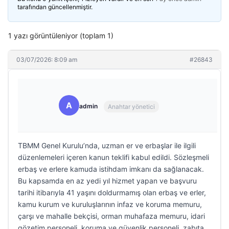
tarafından güncellenmiştir.
1 yazı görüntüleniyor (toplam 1)
03/07/2026: 8:09 am
#26843
A
admin
Anahtar yönetici
TBMM Genel Kurulu’nda, uzman er ve erbaşlar ile ilgili
düzenlemeleri içeren kanun teklifi kabul edildi. Sözleşmeli
erbaş ve erlere kamuda istihdam imkanı da sağlanacak.
Bu kapsamda en az yedi yıl hizmet yapan ve başvuru
tarihi itibarıyla 41 yaşını doldurmamış olan erbaş ve erler,
kamu kurum ve kuruluşlarının infaz ve koruma memuru,
çarşı ve mahalle bekçisi, orman muhafaza memuru, idari
gözetim personeli, koruma ve güvenlik personeli, zabıta