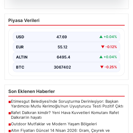
05.08.2026
Rafet Dalkıran kimdir? Yeni Hava
Piyasa Verileri
Kuvvetleri Komutanı Rafet Dalkıran’ın
hayatı
USD
47.69
▲ +0.04%
EUR
55.12
▼ -0.12%
ALTIN
6495.4
▲ +0.04%
BTC
3067402
▼ -0.25%
Son Eklenen Haberler
Etimesgut Belediyesi’nde Soruşturma Derinleşiyor: Başkan
■
Yardımcısı Mutlu Kerimoğlu’nun Uyuşturucu Testi Pozitif Çıktı
Rafet Dalkıran kimdir? Yeni Hava Kuvvetleri Komutanı Rafet
■
Dalkıran’ın hayatı
Outdoor Mutfaklar ve Modern Yaşam Bölgeleri
■
Altın Fiyatları Güncel 14 Nisan 2026: Gram, Çeyrek ve
■