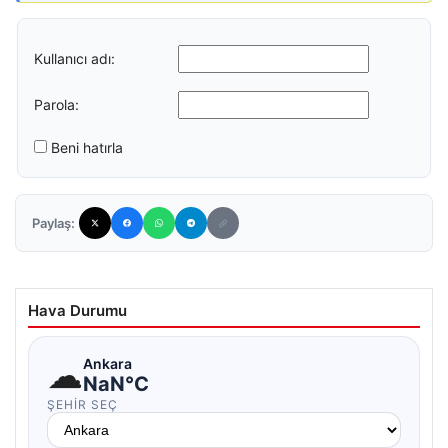
Kullanıcı adı:
Parola:
Beni hatırla
Paylaş:
Hava Durumu
☁
Ankara
NaN°C
ŞEHIR SEÇ