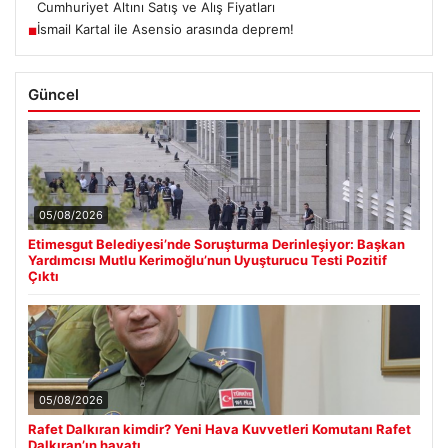
Cumhuriyet Altını Satış ve Alış Fiyatları
İsmail Kartal ile Asensio arasında deprem!
■
Güncel
05/08/2026
Etimesgut Belediyesi’nde Soruşturma Derinleşiyor: Başkan
Yardımcısı Mutlu Kerimoğlu’nun Uyuşturucu Testi Pozitif
Çıktı
05/08/2026
Rafet Dalkıran kimdir? Yeni Hava Kuvvetleri Komutanı Rafet
Dalkıran’ın hayatı