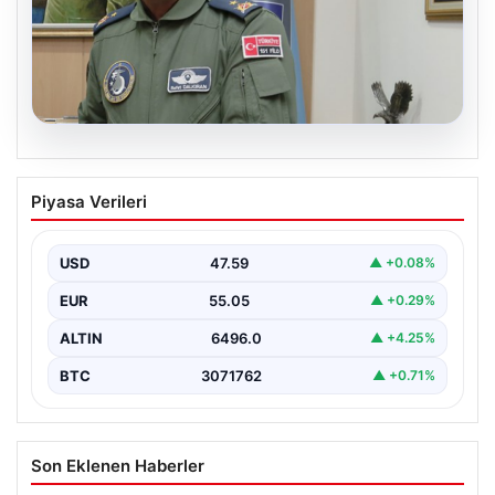
05.08.2026
Rafet Dalkıran kimdir? Yeni Hava
Piyasa Verileri
Kuvvetleri Komutanı Rafet Dalkıran’ın
hayatı
USD
47.59
▲ +0.08%
EUR
55.05
▲ +0.29%
ALTIN
6496.0
▲ +4.25%
BTC
3071762
▲ +0.71%
Son Eklenen Haberler