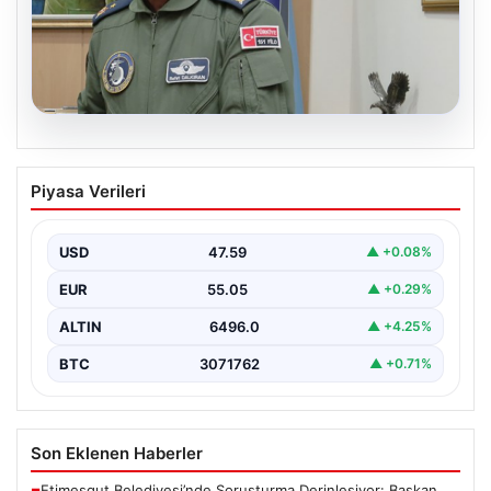
05.08.2026
Rafet Dalkıran kimdir? Yeni Hava
Piyasa Verileri
Kuvvetleri Komutanı Rafet Dalkıran’ın
hayatı
USD
47.59
▲ +0.08%
EUR
55.05
▲ +0.29%
ALTIN
6496.0
▲ +4.25%
BTC
3071762
▲ +0.71%
Son Eklenen Haberler
Etimesgut Belediyesi’nde Soruşturma Derinleşiyor: Başkan