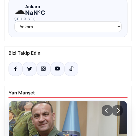
☁
Ankara
NaN°C
ŞEHIR SEÇ
Bizi Takip Edin
Yan Manşet