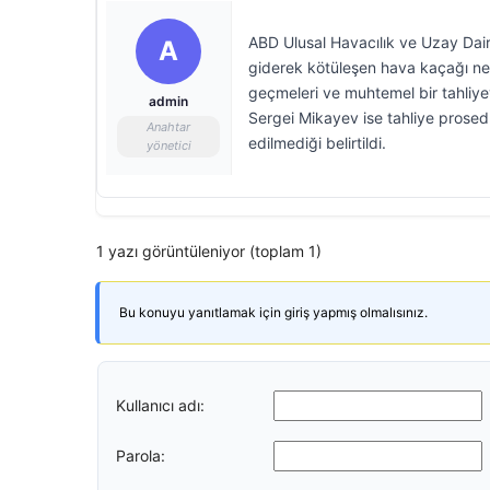
ABD Ulusal Havacılık ve Uzay Dair
A
giderek kötüleşen hava kaçağı ne
geçmeleri ve muhtemel bir tahliye
admin
Sergei Mikayev ise tahliye prosedür
Anahtar
edilmediği belirtildi.
yönetici
1 yazı görüntüleniyor (toplam 1)
Bu konuyu yanıtlamak için giriş yapmış olmalısınız.
Kullanıcı adı:
Parola: