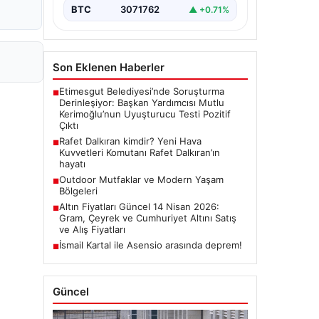
BTC
3071762
▲ +0.71%
Son Eklenen Haberler
Etimesgut Belediyesi’nde Soruşturma
■
Derinleşiyor: Başkan Yardımcısı Mutlu
Kerimoğlu’nun Uyuşturucu Testi Pozitif
Çıktı
Rafet Dalkıran kimdir? Yeni Hava
■
Kuvvetleri Komutanı Rafet Dalkıran’ın
hayatı
Outdoor Mutfaklar ve Modern Yaşam
■
Bölgeleri
Altın Fiyatları Güncel 14 Nisan 2026:
■
Gram, Çeyrek ve Cumhuriyet Altını Satış
ve Alış Fiyatları
İsmail Kartal ile Asensio arasında deprem!
■
Güncel