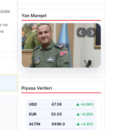
ümünde
Yan Manşet
v ve
ye
05.08.2026
Rafet Dalkıran kimdir?
Piyasa Verileri
Yeni Hava Kuvvetleri
Komutanı Rafet Dalkıran’ın
hayatı
USD
47.59
▲ +0.08%
EUR
55.05
▲ +0.29%
ALTIN
6496.0
▲ +4.25%