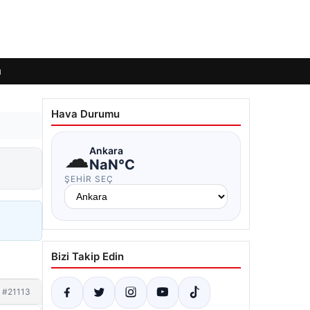
ı
Hava Durumu
☁
Ankara
NaN°C
ŞEHIR SEÇ
Bizi Takip Edin
#21113