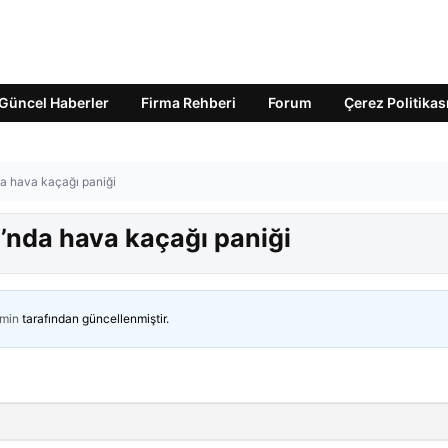
Güncel Haberler
Firma Rehberi
Forum
Çerez Politikas
da hava kaçağı paniği
’nda hava kaçağı paniği
min
tarafından güncellenmiştir.