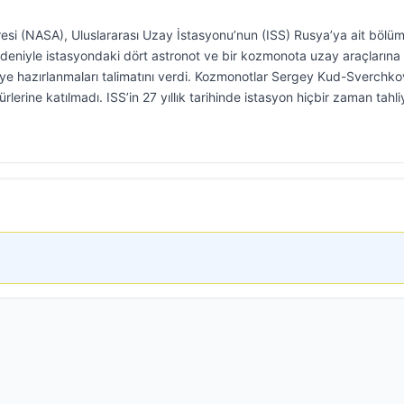
esi (NASA), Uluslararası Uzay İstasyonu’nun (ISS) Rusya’ya ait böl
deniyle istasyondaki dört astronot ve bir kozmonota uzay araçlarına
ye hazırlanmaları talimatını verdi. Kozmonotlar Sergey Kud-Sverchko
lerine katılmadı. ISS’in 27 yıllık tarihinde istasyon hiçbir zaman tahli