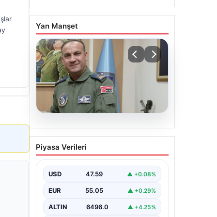
şlar
Yan Manşet
ay
05.08.2026
Rafet Dalkıran kimdir?
Piyasa Verileri
Yeni Hava Kuvvetleri
Komutanı Rafet Dalkıran’ın
hayatı
USD
47.59
▲ +0.08%
EUR
55.05
▲ +0.29%
ALTIN
6496.0
▲ +4.25%