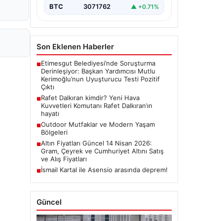
BTC
3071762
▲ +0.71%
Son Eklenen Haberler
Etimesgut Belediyesi’nde Soruşturma
■
Derinleşiyor: Başkan Yardımcısı Mutlu
Kerimoğlu’nun Uyuşturucu Testi Pozitif
Çıktı
Rafet Dalkıran kimdir? Yeni Hava
■
Kuvvetleri Komutanı Rafet Dalkıran’ın
hayatı
Outdoor Mutfaklar ve Modern Yaşam
■
Bölgeleri
Altın Fiyatları Güncel 14 Nisan 2026:
■
Gram, Çeyrek ve Cumhuriyet Altını Satış
ve Alış Fiyatları
İsmail Kartal ile Asensio arasında deprem!
■
Güncel