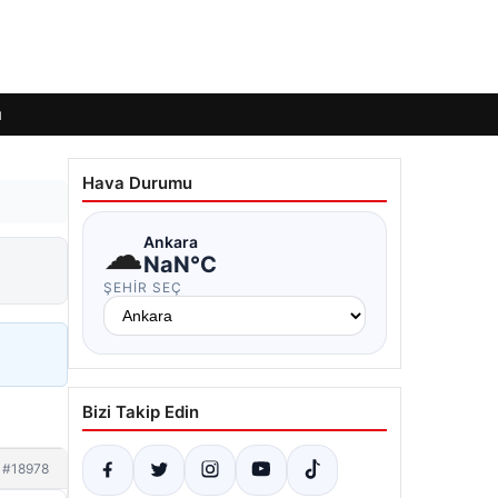
ı
Hava Durumu
☁
Ankara
NaN°C
ŞEHIR SEÇ
Bizi Takip Edin
#18978