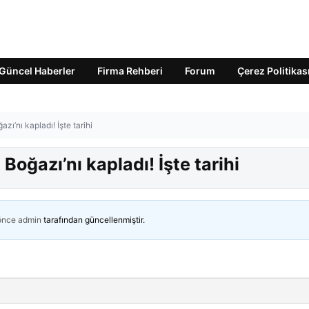
Güncel Haberler
Firma Rehberi
Forum
Çerez Politikas
zı’nı kapladı! İşte tarihi
Boğazı’nı kapladı! İşte tarihi
 önce
admin
tarafından güncellenmiştir.