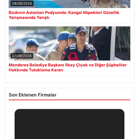
08/08/2026
Bozkırın Aslanları Podyumda: Kangal Köpekleri Güzellik
Yarışmasında Yarıştı
07/08/2026
Menderes Belediye Başkanı İlkay Çiçek ve Diğer Şüpheliler
Hakkında Tutuklama Kararı
Son Eklenen Firmalar