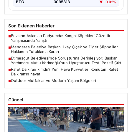
BTC
3095313
▼ -0.02%
Son Eklenen Haberler
Bozkırın Aslanları Podyumda: Kangal Köpekleri Güzellik
■
Yarışmasında Yarıştı
Menderes Belediye Başkanı İlkay Çiçek ve Diğer Şüpheliler
■
Hakkında Tutuklama Kararı
Etimesgut Belediyesi’nde Soruşturma Derinleşiyor: Başkan
■
Yardımcısı Mutlu Kerimoğlu’nun Uyuşturucu Testi Pozitif Çıktı
Rafet Dalkıran kimdir? Yeni Hava Kuvvetleri Komutanı Rafet
■
Dalkıran’ın hayatı
Outdoor Mutfaklar ve Modern Yaşam Bölgeleri
■
Güncel