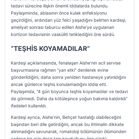
tedavi sürecine ilişkin önemli iddialarda bulundu.
Paylaşımında, ablasının önce kulak enfeksiyonu
geçirdiğini, ardından yüz felci yaşadığını belirten kardeşi,
ameliyat sonrası taburcu edilen Aishe’ye uygulanan
kortizon tedavisinin vasküliti tetiklediğini öne sürdü.
“TEŞHİS KOYAMADILAR”
Kardeşi açıklamasında, fenalaşan Aishe’nin acil servise
başvurmasına rağmen “yan etki” denilerek evine
gönderildiğini, daha sonra yeniden hastaneye yatırıldığını
ancak günlerce teşhis konulamadığını iddia etti.
Paylaşımda, “4 gün boyunca teşhis koyamadılar ve tedavi
de görmedi. Daha da kötüleşince yoğun bakıma kaldırıldı”
ifadeleri kullanıldı.
Kardeşi ayrıca, Aishe’nin, Behçet hastalığı olabileceğini
başından beri dile getirdiğini, ancak bu ihtimalin dikkate
alınmadığını savunarak, romatoloji bölümünün ölümünden
sadece bir gün önce tanı koyduğunu öne sürdü.