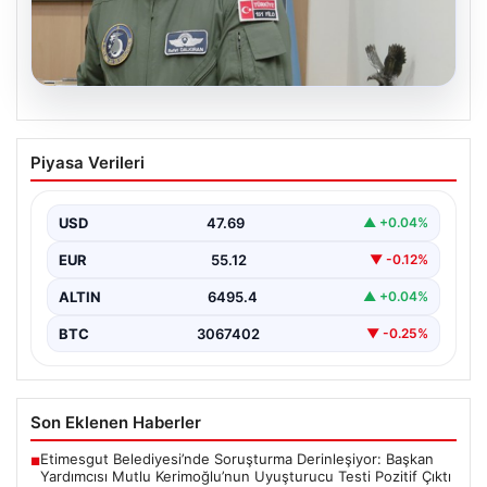
05.08.2026
Rafet Dalkıran kimdir? Yeni Hava
Piyasa Verileri
Kuvvetleri Komutanı Rafet Dalkıran’ın
hayatı
USD
47.69
▲ +0.04%
EUR
55.12
▼ -0.12%
ALTIN
6495.4
▲ +0.04%
BTC
3067402
▼ -0.25%
Son Eklenen Haberler
Etimesgut Belediyesi’nde Soruşturma Derinleşiyor: Başkan
■
Yardımcısı Mutlu Kerimoğlu’nun Uyuşturucu Testi Pozitif Çıktı