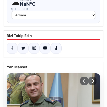
☁
NaN°C
ŞEHIR SEÇ
Bizi Takip Edin
Yan Manşet