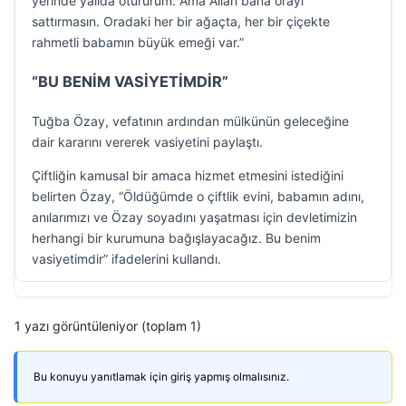
yerinde yalıda otururum. Ama Allah bana orayı
sattırmasın. Oradaki her bir ağaçta, her bir çiçekte
rahmetli babamın büyük emeği var.”
“BU BENİM VASİYETİMDİR”
Tuğba Özay, vefatının ardından mülkünün geleceğine
dair kararını vererek vasiyetini paylaştı.
Çiftliğin kamusal bir amaca hizmet etmesini istediğini
belirten Özay, “Öldüğümde o çiftlik evini, babamın adını,
anılarımızı ve Özay soyadını yaşatması için devletimizin
herhangi bir kurumuna bağışlayacağız. Bu benim
vasiyetimdir” ifadelerini kullandı.
1 yazı görüntüleniyor (toplam 1)
Bu konuyu yanıtlamak için giriş yapmış olmalısınız.