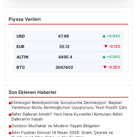
05.08.2026
Rafet Dalkıran kimdir? Yeni Hava
Piyasa Verileri
Kuvvetleri Komutanı Rafet Dalkıran’ın
hayatı
USD
47.69
▲ +0.04%
EUR
55.12
▼ -0.12%
ALTIN
6495.4
▲ +0.04%
BTC
3067402
▼ -0.25%
Son Eklenen Haberler
Etimesgut Belediyesi’nde Soruşturma Derinleşiyor: Başkan
■
Yardımcısı Mutlu Kerimoğlu’nun Uyuşturucu Testi Pozitif Çıktı
Rafet Dalkıran kimdir? Yeni Hava Kuvvetleri Komutanı Rafet
■
Dalkıran’ın hayatı
Outdoor Mutfaklar ve Modern Yaşam Bölgeleri
■
Altın Fiyatları Güncel 14 Nisan 2026: Gram, Çeyrek ve
■