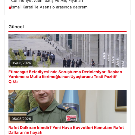
Cumhuriyet Altını Satış ve Alış Fiyatları
İsmail Kartal ile Asensio arasında deprem!
■
Güncel
05/08/2026
Etimesgut Belediyesi’nde Soruşturma Derinleşiyor: Başkan
Yardımcısı Mutlu Kerimoğlu’nun Uyuşturucu Testi Pozitif
Çıktı
05/08/2026
Rafet Dalkıran kimdir? Yeni Hava Kuvvetleri Komutanı Rafet
Dalkıran’ın hayatı