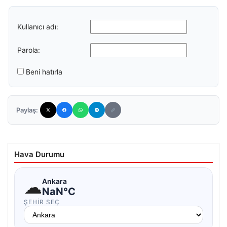
Kullanıcı adı:
Parola:
Beni hatırla
Paylaş:
Hava Durumu
☁
Ankara
NaN°C
ŞEHIR SEÇ