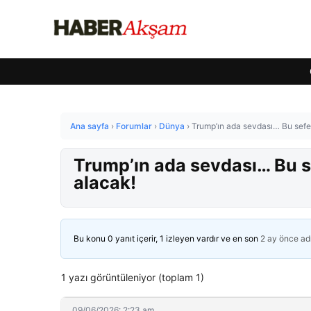
Ana sayfa
›
Forumlar
›
Dünya
›
Trump’ın ada sevdası… Bu sefer
Trump’ın ada sevdası… Bu se
alacak!
Bu konu 0 yanıt içerir, 1 izleyen vardır ve en son
2 ay önce
ad
1 yazı görüntüleniyor (toplam 1)
09/06/2026: 2:23 am