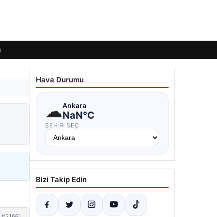
ı
Hava Durumu
☁
Ankara
NaN°C
ŞEHIR SEÇ
Bizi Takip Edin
#21661