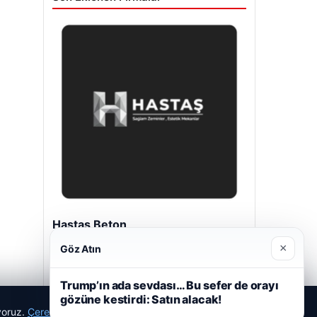
Hastaş Beton
26/05/2026
×
Göz Atın
Trump’ın ada sevdası… Bu sefer de orayı
gözüne kestirdi: Satın alacak!
ıyoruz.
Çerez Politikamız
Reddet
Kabul Et