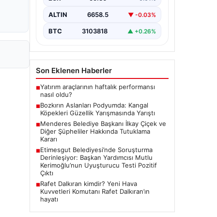
edilen "Kangal Çoban Köpekleri ve
Anadolu Çoban Köpekleri Irk
ALTIN
6658.5
▼ -0.03%
Standartları…
BTC
3103818
▲ +0.26%
Son Eklenen Haberler
Yatırım araçlarının haftalık performansı
■
nasıl oldu?
Bozkırın Aslanları Podyumda: Kangal
■
Köpekleri Güzellik Yarışmasında Yarıştı
Menderes Belediye Başkanı İlkay Çiçek ve
■
Diğer Şüpheliler Hakkında Tutuklama
Kararı
Etimesgut Belediyesi’nde Soruşturma
■
Derinleşiyor: Başkan Yardımcısı Mutlu
Kerimoğlu’nun Uyuşturucu Testi Pozitif
Çıktı
Rafet Dalkıran kimdir? Yeni Hava
■
Kuvvetleri Komutanı Rafet Dalkıran’ın
hayatı