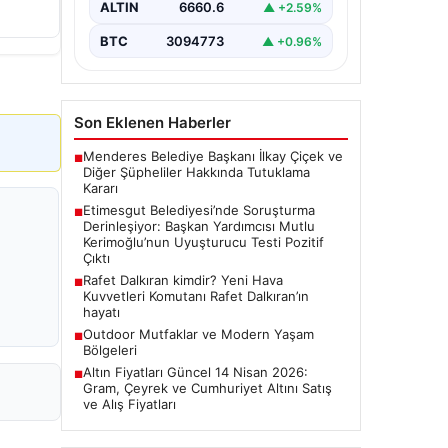
ALTIN
6660.6
▲ +2.59%
Ankara Batı Cumhuriyet Başsavcılığı
tarafından yürütülen kapsamlı
BTC
3094773
▲ +0.96%
soruşturma kapsamında Etimesgut
Belediyesi'nin önemli isimlerinden
Belediye…
Son Eklenen Haberler
Menderes Belediye Başkanı İlkay Çiçek ve
■
Diğer Şüpheliler Hakkında Tutuklama
Kararı
Etimesgut Belediyesi’nde Soruşturma
■
Derinleşiyor: Başkan Yardımcısı Mutlu
Kerimoğlu’nun Uyuşturucu Testi Pozitif
Çıktı
Rafet Dalkıran kimdir? Yeni Hava
■
Kuvvetleri Komutanı Rafet Dalkıran’ın
hayatı
Outdoor Mutfaklar ve Modern Yaşam
■
Bölgeleri
Altın Fiyatları Güncel 14 Nisan 2026:
■
Gram, Çeyrek ve Cumhuriyet Altını Satış
ve Alış Fiyatları