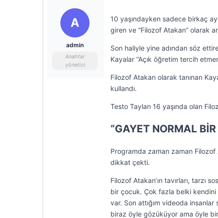
10 yaşındayken sadece birkaç ayd
A
giren ve “Filozof Atakan” olarak a
admin
Son haliyle yine adından söz ettir
Anahtar
Kayalar “Açık öğretim tercih etm
yönetici
Filozof Atakan olarak tanınan Kay
kullandı.
Testo Taylan 16 yaşında olan Filoz
“GAYET NORMAL BİR
Programda zaman zaman Filozof At
dikkat çekti.
Filozof Atakan’ın tavırları, tarzı
bir çocuk. Çok fazla belki kendin
var. Son attığım videoda insanlar
biraz öyle gözüküyor ama öyle bir