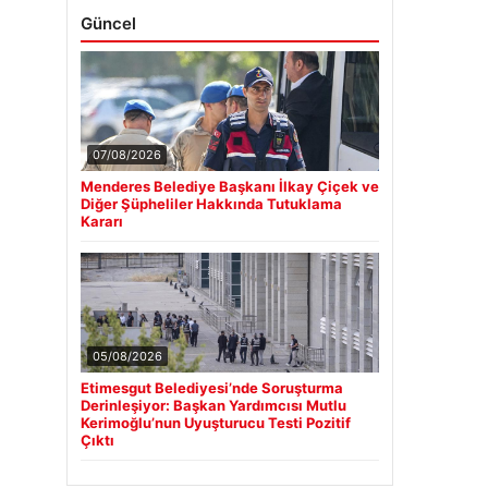
Güncel
07/08/2026
Menderes Belediye Başkanı İlkay Çiçek ve
Diğer Şüpheliler Hakkında Tutuklama
Kararı
05/08/2026
Etimesgut Belediyesi’nde Soruşturma
Derinleşiyor: Başkan Yardımcısı Mutlu
Kerimoğlu’nun Uyuşturucu Testi Pozitif
Çıktı