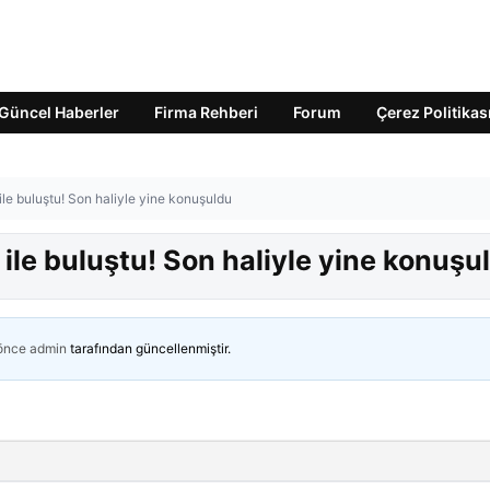
Güncel Haberler
Firma Rehberi
Forum
Çerez Politikas
ile buluştu! Son haliyle yine konuşuldu
 ile buluştu! Son haliyle yine konuşu
 önce
admin
tarafından güncellenmiştir.