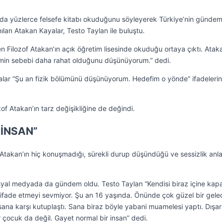
a yüzlerce felsefe kitabı okuduğunu söyleyerek Türkiye’nin gündem
nılan Atakan Kayalar, Testo Taylan ile buluştu.
en Filozof Atakan’ın açık öğretim lisesinde okuduğu ortaya çıktı. Atak
emin sebebi daha rahat olduğunu düşünüyorum.” dedi.
alar “Şu an fizik bölümünü düşünüyorum. Hedefim o yönde” ifadelerin
of Atakan’ın tarz değişikliğine de değindi.
 İNSAN”
akan’ın hiç konuşmadığı, sürekli durup düşündüğü ve sessizlik anla
 sosyal medyada da gündem oldu. Testo Taylan “Kendisi biraz içine kap
i ifade etmeyi sevmiyor. Şu an 16 yaşında. Önünde çok güzel bir gel
 sana karşı kutuplaştı. Sana biraz böyle yabani muamelesi yaptı. Dışa
 çocuk da değil. Gayet normal bir insan” dedi.