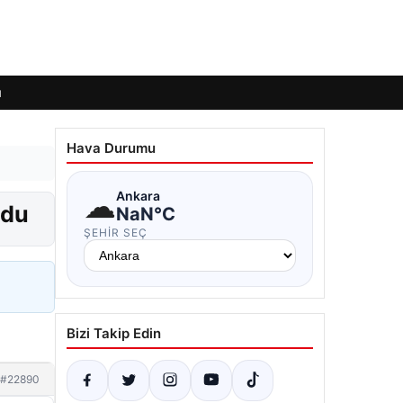
ı
Hava Durumu
☁
Ankara
ldu
NaN°C
ŞEHIR SEÇ
Bizi Takip Edin
#22890