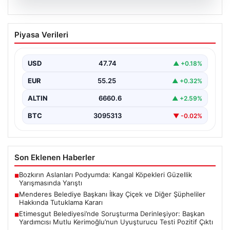
07.08.2026
Menderes Belediye Başkanı İlkay Çiçek
Piyasa Verileri
ve Diğer Şüpheliler Hakkında Tutuklama
Kararı
USD
47.74
▲ +0.18%
İzmir Cumhuriyet Başsavcılığı'nın yürüttüğü kapsamlı
soruşturma kapsamında, Menderes Belediyesi'nde
EUR
55.25
▲ +0.32%
gerçekleşen usulsüzlük iddiaları gündemdeki yerini…
ALTIN
6660.6
▲ +2.59%
BTC
3095313
▼ -0.02%
Son Eklenen Haberler
Bozkırın Aslanları Podyumda: Kangal Köpekleri Güzellik
■
Yarışmasında Yarıştı
Menderes Belediye Başkanı İlkay Çiçek ve Diğer Şüpheliler
■
Hakkında Tutuklama Kararı
Etimesgut Belediyesi’nde Soruşturma Derinleşiyor: Başkan
■
Yardımcısı Mutlu Kerimoğlu’nun Uyuşturucu Testi Pozitif Çıktı