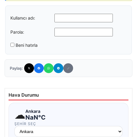
Kullanıcı adı:
Parola:
Beni hatırla
Paylaş:
Hava Durumu
☁
Ankara
NaN°C
ŞEHIR SEÇ