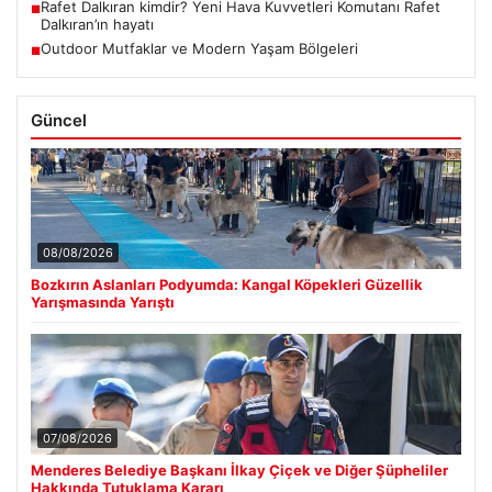
Rafet Dalkıran kimdir? Yeni Hava Kuvvetleri Komutanı Rafet
■
Dalkıran’ın hayatı
Outdoor Mutfaklar ve Modern Yaşam Bölgeleri
■
Güncel
08/08/2026
Bozkırın Aslanları Podyumda: Kangal Köpekleri Güzellik
Yarışmasında Yarıştı
07/08/2026
Menderes Belediye Başkanı İlkay Çiçek ve Diğer Şüpheliler
Hakkında Tutuklama Kararı