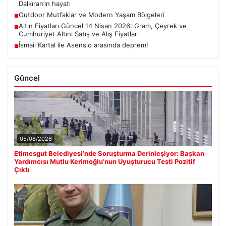
Dalkıran’ın hayatı
Outdoor Mutfaklar ve Modern Yaşam Bölgeleri
■
Altın Fiyatları Güncel 14 Nisan 2026: Gram, Çeyrek ve
■
Cumhuriyet Altını Satış ve Alış Fiyatları
İsmail Kartal ile Asensio arasında deprem!
■
Güncel
05/08/2026
Etimesgut Belediyesi’nde Soruşturma Derinleşiyor: Başkan
Yardımcısı Mutlu Kerimoğlu’nun Uyuşturucu Testi Pozitif
Çıktı