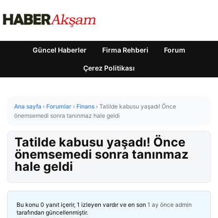
Güncel Haberler
Firma Rehberi
Forum
Çerez Politikası
Ana sayfa
›
Forumlar
›
Finans
›
Tatilde kabusu yaşadı! Önce
önemsemedi sonra tanınmaz hale geldi
Tatilde kabusu yaşadı! Önce
önemsemedi sonra tanınmaz
hale geldi
Bu konu 0 yanıt içerir, 1 izleyen vardır ve en son
1 ay önce
admin
tarafından güncellenmiştir.