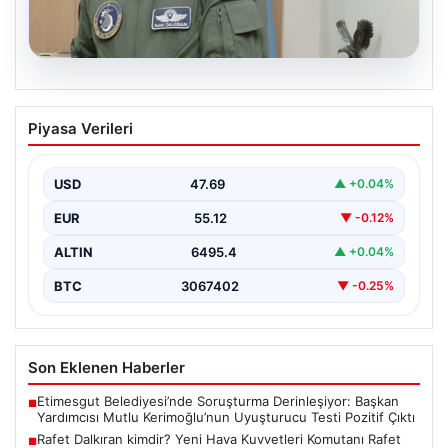
05.08.2026
Rafet Dalkıran kimdir? Yeni Hava
Piyasa Verileri
Kuvvetleri Komutanı Rafet Dalkıran’ın
hayatı
USD
47.69
▲ +0.04%
EUR
55.12
▼ -0.12%
ALTIN
6495.4
▲ +0.04%
BTC
3067402
▼ -0.25%
Son Eklenen Haberler
Etimesgut Belediyesi’nde Soruşturma Derinleşiyor: Başkan
■
Yardımcısı Mutlu Kerimoğlu’nun Uyuşturucu Testi Pozitif Çıktı
Rafet Dalkıran kimdir? Yeni Hava Kuvvetleri Komutanı Rafet
■