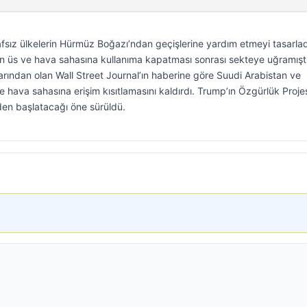
sız ülkelerin Hürmüz Boğazı’ndan geçişlerine yardım etmeyi tasarlad
ın üs ve hava sahasına kullanıma kapatması sonrası sekteye uğramışt
arından olan Wall Street Journal’ın haberine göre Suudi Arabistan ve
 hava sahasına erişim kısıtlamasını kaldırdı. Trump’ın Özgürlük Projes
den başlatacağı öne sürüldü.