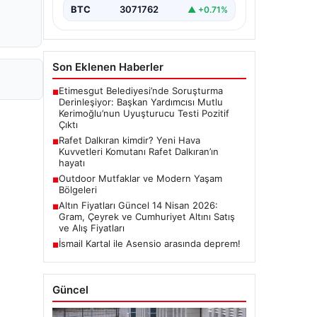
BTC
3071762
▲ +0.71%
Son Eklenen Haberler
Etimesgut Belediyesi’nde Soruşturma
■
Derinleşiyor: Başkan Yardımcısı Mutlu
Kerimoğlu’nun Uyuşturucu Testi Pozitif
Çıktı
Rafet Dalkıran kimdir? Yeni Hava
■
Kuvvetleri Komutanı Rafet Dalkıran’ın
hayatı
Outdoor Mutfaklar ve Modern Yaşam
■
Bölgeleri
Altın Fiyatları Güncel 14 Nisan 2026:
■
Gram, Çeyrek ve Cumhuriyet Altını Satış
ve Alış Fiyatları
İsmail Kartal ile Asensio arasında deprem!
■
Güncel