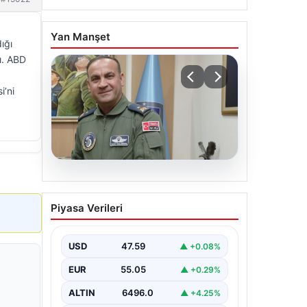
Yan Manşet
ığı
ı. ABD
i’ni
05.08.2026
Rafet Dalkıran kimdir?
Piyasa Verileri
Yeni Hava Kuvvetleri
Komutanı Rafet Dalkıran’ın
hayatı
USD
47.59
▲ +0.08%
EUR
55.05
▲ +0.29%
ALTIN
6496.0
▲ +4.25%