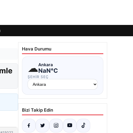
ı
Hava Durumu
☁
Ankara
amle
NaN°C
ŞEHIR SEÇ
Bizi Takip Edin
#15022