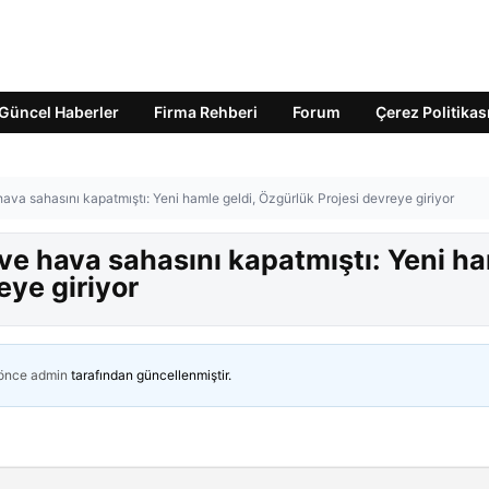
Güncel Haberler
Firma Rehberi
Forum
Çerez Politikas
ava sahasını kapatmıştı: Yeni hamle geldi, Özgürlük Projesi devreye giriyor
ve hava sahasını kapatmıştı: Yeni h
eye giriyor
 önce
admin
tarafından güncellenmiştir.