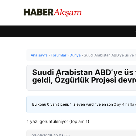
Ana sayfa
›
Forumlar
›
Dünya
›
Suudi Arabistan ABD’ye üs ve h
Suudi Arabistan ABD’ye üs 
geldi, Özgürlük Projesi devr
Bu konu 0 yanıt içerir, 1 izleyen vardır ve en son
2 ay 4 hafta
1 yazı görüntüleniyor (toplam 1)
08/05/2026: 10:08 pm