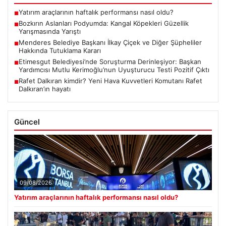
Yatırım araçlarının haftalık performansı nasıl oldu?
■
Bozkırın Aslanları Podyumda: Kangal Köpekleri Güzellik
■
Yarışmasında Yarıştı
Menderes Belediye Başkanı İlkay Çiçek ve Diğer Şüpheliler
■
Hakkında Tutuklama Kararı
Etimesgut Belediyesi’nde Soruşturma Derinleşiyor: Başkan
■
Yardımcısı Mutlu Kerimoğlu’nun Uyuşturucu Testi Pozitif Çıktı
Rafet Dalkıran kimdir? Yeni Hava Kuvvetleri Komutanı Rafet
■
Dalkıran’ın hayatı
Güncel
09/08/2026
Yatırım araçlarının haftalık performansı nasıl oldu?