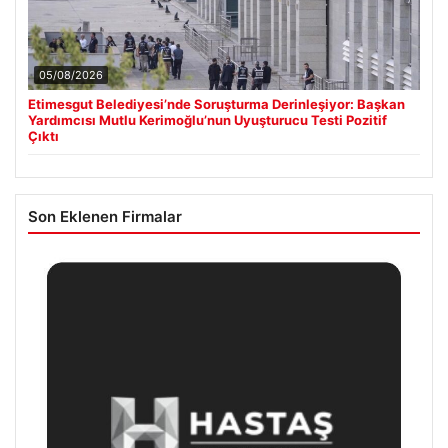
05/08/2026
Etimesgut Belediyesi’nde Soruşturma Derinleşiyor: Başkan
Yardımcısı Mutlu Kerimoğlu’nun Uyuşturucu Testi Pozitif
Çıktı
Son Eklenen Firmalar