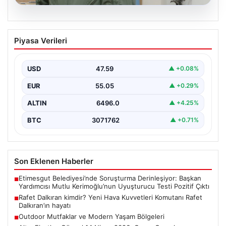
05.08.2026
Rafet Dalkıran kimdir? Yeni Hava
Piyasa Verileri
Kuvvetleri Komutanı Rafet Dalkıran’ın
hayatı
USD
47.59
▲ +0.08%
EUR
55.05
▲ +0.29%
ALTIN
6496.0
▲ +4.25%
BTC
3071762
▲ +0.71%
Son Eklenen Haberler
Etimesgut Belediyesi’nde Soruşturma Derinleşiyor: Başkan
■
Yardımcısı Mutlu Kerimoğlu’nun Uyuşturucu Testi Pozitif Çıktı
Rafet Dalkıran kimdir? Yeni Hava Kuvvetleri Komutanı Rafet
■
Dalkıran’ın hayatı
Outdoor Mutfaklar ve Modern Yaşam Bölgeleri
■