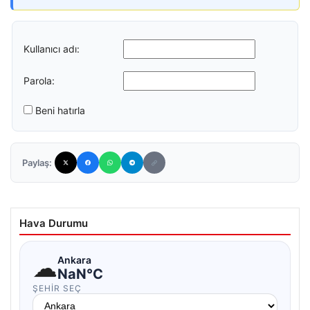
Kullanıcı adı:
Parola:
Beni hatırla
Paylaş:
Hava Durumu
☁
Ankara
NaN°C
ŞEHIR SEÇ