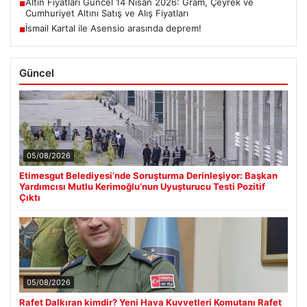
Altın Fiyatları Güncel 14 Nisan 2026: Gram, Çeyrek ve
■
Cumhuriyet Altını Satış ve Alış Fiyatları
İsmail Kartal ile Asensio arasında deprem!
■
Güncel
05/08/2026
Etimesgut Belediyesi’nde Soruşturma Derinleşiyor: Başkan
Yardımcısı Mutlu Kerimoğlu’nun Uyuşturucu Testi Pozitif
Çıktı
05/08/2026
Rafet Dalkıran kimdir? Yeni Hava Kuvvetleri Komutanı Rafet