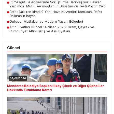
Etimesgut Belediyesi’nde Soruşturma Derinleşiyor: Başkan
■
Yardımcısı Mutlu Kerimoğlu’nun Uyuşturucu Testi Pozitif Çıktı
Rafet Dalkıran kimdir? Yeni Hava Kuvvetleri Komutanı Rafet
■
Dalkıran’ın hayatı
Outdoor Mutfaklar ve Modern Yaşam Bölgeleri
■
Altın Fiyatları Güncel 14 Nisan 2026: Gram, Çeyrek ve
■
Cumhuriyet Altını Satış ve Alış Fiyatları
Güncel
07/08/2026
Menderes Belediye Başkanı İlkay Çiçek ve Diğer Şüpheliler
Hakkında Tutuklama Kararı