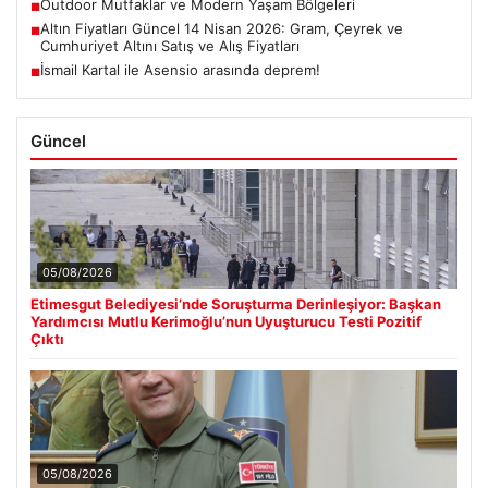
Outdoor Mutfaklar ve Modern Yaşam Bölgeleri
■
Altın Fiyatları Güncel 14 Nisan 2026: Gram, Çeyrek ve
■
Cumhuriyet Altını Satış ve Alış Fiyatları
İsmail Kartal ile Asensio arasında deprem!
■
Güncel
05/08/2026
Etimesgut Belediyesi’nde Soruşturma Derinleşiyor: Başkan
Yardımcısı Mutlu Kerimoğlu’nun Uyuşturucu Testi Pozitif
Çıktı
05/08/2026