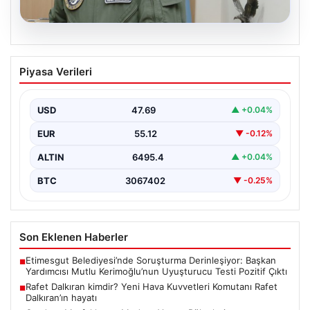
05.08.2026
Rafet Dalkıran kimdir? Yeni Hava
Piyasa Verileri
Kuvvetleri Komutanı Rafet Dalkıran’ın
hayatı
USD
47.69
▲ +0.04%
EUR
55.12
▼ -0.12%
ALTIN
6495.4
▲ +0.04%
BTC
3067402
▼ -0.25%
Son Eklenen Haberler
Etimesgut Belediyesi’nde Soruşturma Derinleşiyor: Başkan
■
Yardımcısı Mutlu Kerimoğlu’nun Uyuşturucu Testi Pozitif Çıktı
Rafet Dalkıran kimdir? Yeni Hava Kuvvetleri Komutanı Rafet
■
Dalkıran’ın hayatı