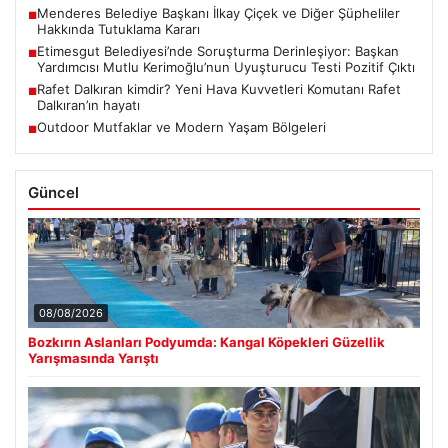
Menderes Belediye Başkanı İlkay Çiçek ve Diğer Şüpheliler
■
Hakkında Tutuklama Kararı
Etimesgut Belediyesi’nde Soruşturma Derinleşiyor: Başkan
■
Yardımcısı Mutlu Kerimoğlu’nun Uyuşturucu Testi Pozitif Çıktı
Rafet Dalkıran kimdir? Yeni Hava Kuvvetleri Komutanı Rafet
■
Dalkıran’ın hayatı
Outdoor Mutfaklar ve Modern Yaşam Bölgeleri
■
Güncel
08/08/2026
Bozkırın Aslanları Podyumda: Kangal Köpekleri Güzellik
Yarışmasında Yarıştı