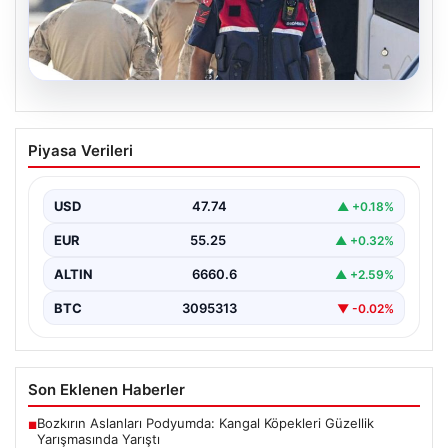
07.08.2026
Menderes Belediye Başkanı İlkay Çiçek
Piyasa Verileri
ve Diğer Şüpheliler Hakkında Tutuklama
Kararı
USD
47.74
▲ +0.18%
İzmir Cumhuriyet Başsavcılığı'nın yürüttüğü kapsamlı
soruşturma kapsamında, Menderes Belediyesi'nde
EUR
55.25
▲ +0.32%
gerçekleşen usulsüzlük iddiaları gündemdeki yerini…
ALTIN
6660.6
▲ +2.59%
BTC
3095313
▼ -0.02%
Son Eklenen Haberler
Bozkırın Aslanları Podyumda: Kangal Köpekleri Güzellik
■
Yarışmasında Yarıştı