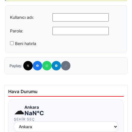
Kullanıcı adı:
Parola:
Beni hatırla
Paylaş:
Hava Durumu
☁
Ankara
NaN°C
ŞEHIR SEÇ