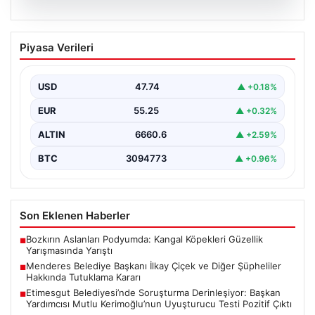
07.08.2026
Menderes Belediye Başkanı İlkay Çiçek
Piyasa Verileri
ve Diğer Şüpheliler Hakkında Tutuklama
Kararı
USD
47.74
▲ +0.18%
İzmir Cumhuriyet Başsavcılığı'nın yürüttüğü kapsamlı
soruşturma kapsamında, Menderes Belediyesi'nde
EUR
55.25
▲ +0.32%
gerçekleşen usulsüzlük iddiaları gündemdeki yerini…
ALTIN
6660.6
▲ +2.59%
BTC
3094773
▲ +0.96%
Son Eklenen Haberler
Bozkırın Aslanları Podyumda: Kangal Köpekleri Güzellik
■
Yarışmasında Yarıştı
Menderes Belediye Başkanı İlkay Çiçek ve Diğer Şüpheliler
■
Hakkında Tutuklama Kararı
Etimesgut Belediyesi’nde Soruşturma Derinleşiyor: Başkan
■
Yardımcısı Mutlu Kerimoğlu’nun Uyuşturucu Testi Pozitif Çıktı