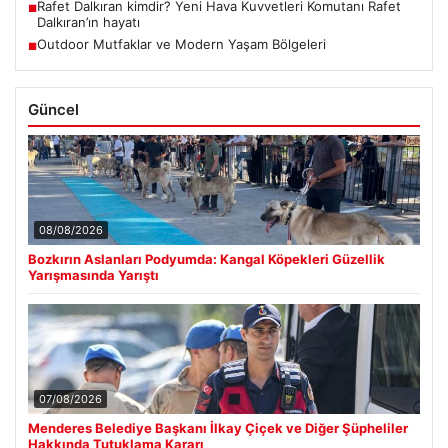
Rafet Dalkıran kimdir? Yeni Hava Kuvvetleri Komutanı Rafet
■
Dalkıran’ın hayatı
Outdoor Mutfaklar ve Modern Yaşam Bölgeleri
■
Güncel
08/08/2026
Bozkırın Aslanları Podyumda: Kangal Köpekleri Güzellik
Yarışmasında Yarıştı
07/08/2026
Menderes Belediye Başkanı İlkay Çiçek ve Diğer Şüpheliler
Hakkında Tutuklama Kararı