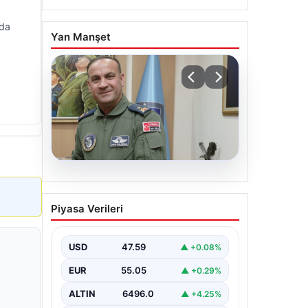
nda
Yan Manşet
05.08.2026
Rafet Dalkıran kimdir?
Piyasa Verileri
Yeni Hava Kuvvetleri
Komutanı Rafet Dalkıran’ın
hayatı
USD
47.59
▲ +0.08%
EUR
55.05
▲ +0.29%
ALTIN
6496.0
▲ +4.25%