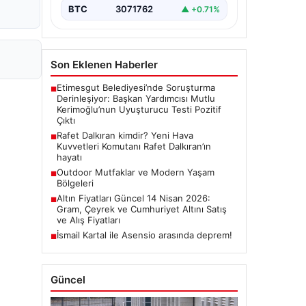
BTC
3071762
▲ +0.71%
Son Eklenen Haberler
Etimesgut Belediyesi’nde Soruşturma
■
Derinleşiyor: Başkan Yardımcısı Mutlu
Kerimoğlu’nun Uyuşturucu Testi Pozitif
Çıktı
Rafet Dalkıran kimdir? Yeni Hava
■
Kuvvetleri Komutanı Rafet Dalkıran’ın
hayatı
Outdoor Mutfaklar ve Modern Yaşam
■
Bölgeleri
Altın Fiyatları Güncel 14 Nisan 2026:
■
Gram, Çeyrek ve Cumhuriyet Altını Satış
ve Alış Fiyatları
İsmail Kartal ile Asensio arasında deprem!
■
Güncel