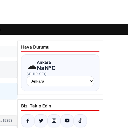
ı
Hava Durumu
☁
Ankara
NaN°C
ŞEHIR SEÇ
Bizi Takip Edin
#19893