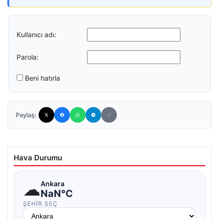
Kullanıcı adı:
Parola:
Beni hatırla
Paylaş:
Hava Durumu
☁
Ankara
NaN°C
ŞEHIR SEÇ