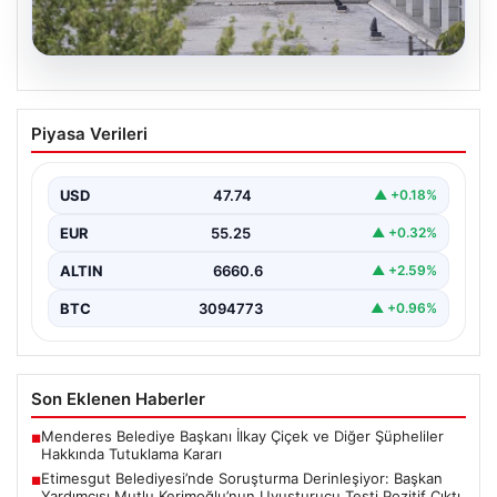
05.08.2026
Etimesgut Belediyesi’nde Soruşturma
Piyasa Verileri
Derinleşiyor: Başkan Yardımcısı Mutlu
Kerimoğlu’nun Uyuşturucu Testi Pozitif
Çıktı
USD
47.74
▲ +0.18%
Ankara Batı Cumhuriyet Başsavcılığı tarafından
EUR
55.25
▲ +0.32%
yürütülen kapsamlı soruşturma kapsamında Etimesgut
Belediyesi'nin önemli isimlerinden Belediye…
ALTIN
6660.6
▲ +2.59%
BTC
3094773
▲ +0.96%
Son Eklenen Haberler
Menderes Belediye Başkanı İlkay Çiçek ve Diğer Şüpheliler
■
Hakkında Tutuklama Kararı
Etimesgut Belediyesi’nde Soruşturma Derinleşiyor: Başkan
■
Yardımcısı Mutlu Kerimoğlu’nun Uyuşturucu Testi Pozitif Çıktı