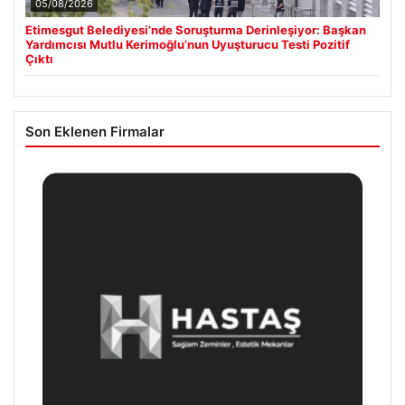
05/08/2026
Etimesgut Belediyesi’nde Soruşturma Derinleşiyor: Başkan
Yardımcısı Mutlu Kerimoğlu’nun Uyuşturucu Testi Pozitif
Çıktı
Son Eklenen Firmalar