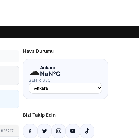
ı
Hava Durumu
☁
Ankara
NaN°C
ŞEHIR SEÇ
Bizi Takip Edin
#26217