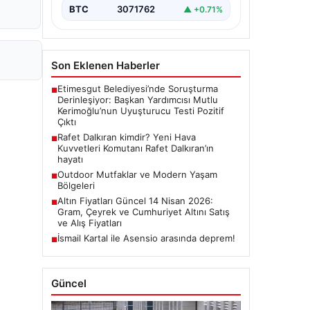
BTC
3071762
▲ +0.71%
Son Eklenen Haberler
Etimesgut Belediyesi’nde Soruşturma
■
Derinleşiyor: Başkan Yardımcısı Mutlu
Kerimoğlu’nun Uyuşturucu Testi Pozitif
Çıktı
Rafet Dalkıran kimdir? Yeni Hava
■
Kuvvetleri Komutanı Rafet Dalkıran’ın
hayatı
Outdoor Mutfaklar ve Modern Yaşam
■
Bölgeleri
Altın Fiyatları Güncel 14 Nisan 2026:
■
Gram, Çeyrek ve Cumhuriyet Altını Satış
ve Alış Fiyatları
İsmail Kartal ile Asensio arasında deprem!
■
Güncel