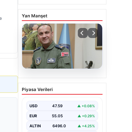
Yan Manşet
e
05.08.2026
Rafet Dalkıran kimdir?
Piyasa Verileri
Yeni Hava Kuvvetleri
Komutanı Rafet Dalkıran’ın
hayatı
USD
47.59
▲ +0.08%
EUR
55.05
▲ +0.29%
ALTIN
6496.0
▲ +4.25%