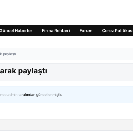
Güncel Haberler
Firma Rehberi
Forum
Çerez Politikas
ak paylaştı
yarak paylaştı
önce
admin
tarafından güncellenmiştir.