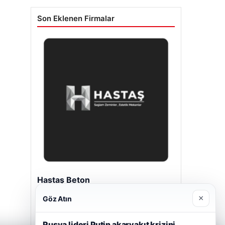
Son Eklenen Firmalar
Hastaş Beton
26/05/2026
×
Göz Atın
Rusya lideri Putin akaryakıt krizini