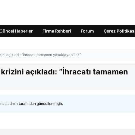
Güncel Haberler
Firma Rehberi
Forum
Çerez Politikas
izini açıkladı: “İhracatı tamamen yasaklayabiliriz”
 krizini açıkladı: “İhracatı tamamen
önce
admin
tarafından güncellenmiştir.