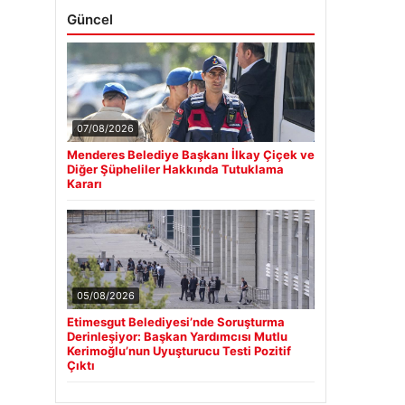
Güncel
07/08/2026
Menderes Belediye Başkanı İlkay Çiçek ve
Diğer Şüpheliler Hakkında Tutuklama
Kararı
05/08/2026
Etimesgut Belediyesi’nde Soruşturma
Derinleşiyor: Başkan Yardımcısı Mutlu
Kerimoğlu’nun Uyuşturucu Testi Pozitif
Çıktı