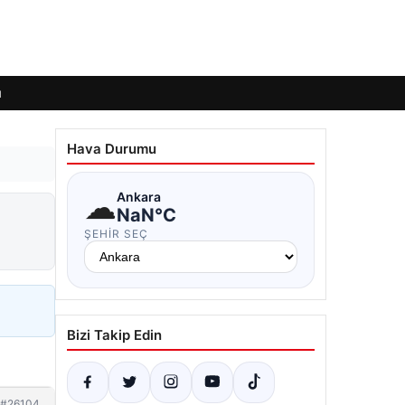
ı
Hava Durumu
☁
Ankara
NaN°C
ŞEHIR SEÇ
Bizi Takip Edin
#26104