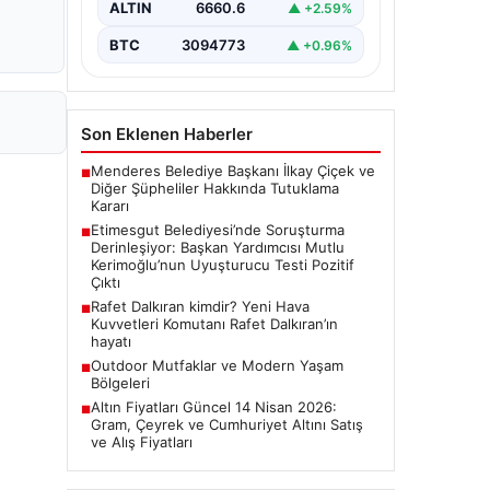
ALTIN
6660.6
▲ +2.59%
Ankara Batı Cumhuriyet Başsavcılığı
tarafından yürütülen kapsamlı
BTC
3094773
▲ +0.96%
soruşturma kapsamında Etimesgut
Belediyesi'nin önemli isimlerinden
Belediye…
Son Eklenen Haberler
Menderes Belediye Başkanı İlkay Çiçek ve
■
Diğer Şüpheliler Hakkında Tutuklama
Kararı
Etimesgut Belediyesi’nde Soruşturma
■
Derinleşiyor: Başkan Yardımcısı Mutlu
Kerimoğlu’nun Uyuşturucu Testi Pozitif
Çıktı
Rafet Dalkıran kimdir? Yeni Hava
■
Kuvvetleri Komutanı Rafet Dalkıran’ın
hayatı
Outdoor Mutfaklar ve Modern Yaşam
■
Bölgeleri
Altın Fiyatları Güncel 14 Nisan 2026:
■
Gram, Çeyrek ve Cumhuriyet Altını Satış
ve Alış Fiyatları