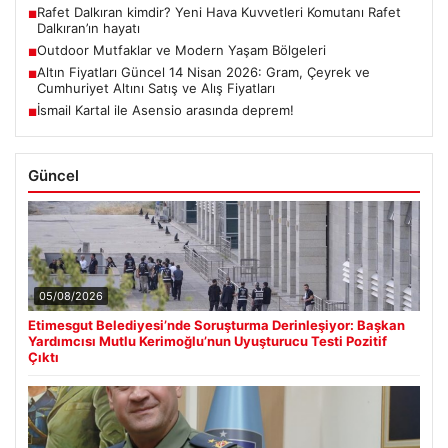
Rafet Dalkıran kimdir? Yeni Hava Kuvvetleri Komutanı Rafet
■
Dalkıran’ın hayatı
Outdoor Mutfaklar ve Modern Yaşam Bölgeleri
■
Altın Fiyatları Güncel 14 Nisan 2026: Gram, Çeyrek ve
■
Cumhuriyet Altını Satış ve Alış Fiyatları
İsmail Kartal ile Asensio arasında deprem!
■
Güncel
05/08/2026
Etimesgut Belediyesi’nde Soruşturma Derinleşiyor: Başkan
Yardımcısı Mutlu Kerimoğlu’nun Uyuşturucu Testi Pozitif
Çıktı