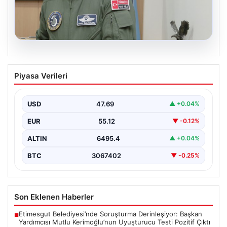
05.08.2026
Rafet Dalkıran kimdir? Yeni Hava
Piyasa Verileri
Kuvvetleri Komutanı Rafet Dalkıran’ın
hayatı
USD
47.69
▲ +0.04%
EUR
55.12
▼ -0.12%
ALTIN
6495.4
▲ +0.04%
BTC
3067402
▼ -0.25%
Son Eklenen Haberler
Etimesgut Belediyesi’nde Soruşturma Derinleşiyor: Başkan
■
Yardımcısı Mutlu Kerimoğlu’nun Uyuşturucu Testi Pozitif Çıktı