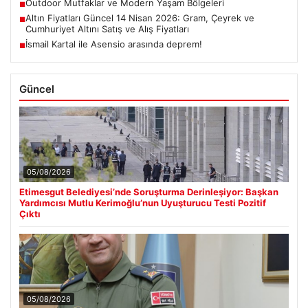
Outdoor Mutfaklar ve Modern Yaşam Bölgeleri
■
Altın Fiyatları Güncel 14 Nisan 2026: Gram, Çeyrek ve
■
Cumhuriyet Altını Satış ve Alış Fiyatları
İsmail Kartal ile Asensio arasında deprem!
■
Güncel
05/08/2026
Etimesgut Belediyesi’nde Soruşturma Derinleşiyor: Başkan
Yardımcısı Mutlu Kerimoğlu’nun Uyuşturucu Testi Pozitif
Çıktı
05/08/2026