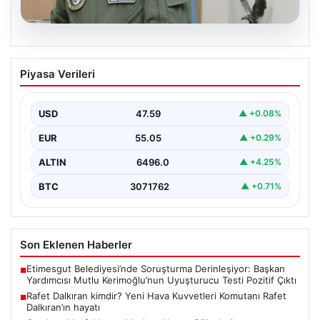
05.08.2026
Rafet Dalkıran kimdir? Yeni Hava
Piyasa Verileri
Kuvvetleri Komutanı Rafet Dalkıran’ın
hayatı
USD
47.59
▲ +0.08%
EUR
55.05
▲ +0.29%
ALTIN
6496.0
▲ +4.25%
BTC
3071762
▲ +0.71%
Son Eklenen Haberler
Etimesgut Belediyesi’nde Soruşturma Derinleşiyor: Başkan
■
Yardımcısı Mutlu Kerimoğlu’nun Uyuşturucu Testi Pozitif Çıktı
Rafet Dalkıran kimdir? Yeni Hava Kuvvetleri Komutanı Rafet
■
Dalkıran’ın hayatı