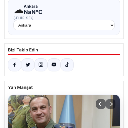
☁
Ankara
NaN°C
ŞEHIR SEÇ
Bizi Takip Edin
Yan Manşet