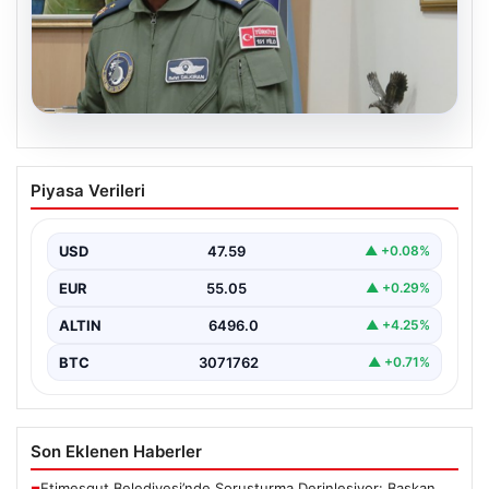
05.08.2026
Rafet Dalkıran kimdir? Yeni Hava
Piyasa Verileri
Kuvvetleri Komutanı Rafet Dalkıran’ın
hayatı
USD
47.59
▲ +0.08%
EUR
55.05
▲ +0.29%
ALTIN
6496.0
▲ +4.25%
BTC
3071762
▲ +0.71%
Son Eklenen Haberler
Etimesgut Belediyesi’nde Soruşturma Derinleşiyor: Başkan