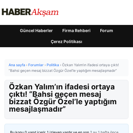
Güncel Haberler
Firma Rehberi
Forum
Çerez Politikası
Ana sayfa
›
Forumlar
›
Politika
›
Özkan Yalım’ın ifadesi ortaya çıktı!
“Bahsi geçen mesaj bizzat Özgür Özel’le yaptığım mesajlaşmadır”
Özkan Yalım’ın ifadesi ortaya
çıktı! “Bahsi geçen mesaj
bizzat Özgür Özel’le yaptığım
mesajlaşmadır”
Bu konu 0 yanıt içerir, 1 izleyen vardır ve en son
2 ay 1 hafta önce