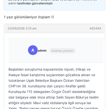
admin
tarafından güncellenmiştir.
1 yazı görüntüleniyor (toplam 1)
03/06/2026: 2:10 am
#20444
A
admin
Anahtar yönetici
Başlatılan soruşturma kapsamında rüşvet, irtikap ve
ihaleye fesat karıştırma suçlarından gözaltına alınan ve
tutuklanan Uşak Belediye Başkanı Özkan Yalım’dan
CHP’nin 38. kurultayına dair çarpıcı itiraflar geldi.
Kurultayda 115 delegeden Özgür Özel’i desteklediğine
dair belgeye ıslak imza attırıp Selin Sayen Böke’ye teslim
ettiğini söyledi. Mavi valiz iddialarıyla ilgili soruya ise
Yalım, “Bahsi geçen mesaj bizzat Özgür Özel’le yaptığım