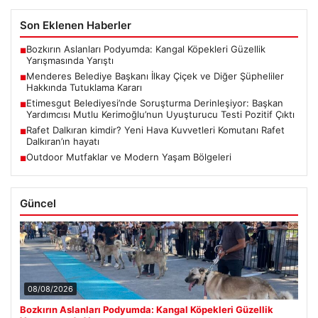
Son Eklenen Haberler
Bozkırın Aslanları Podyumda: Kangal Köpekleri Güzellik
■
Yarışmasında Yarıştı
Menderes Belediye Başkanı İlkay Çiçek ve Diğer Şüpheliler
■
Hakkında Tutuklama Kararı
Etimesgut Belediyesi’nde Soruşturma Derinleşiyor: Başkan
■
Yardımcısı Mutlu Kerimoğlu’nun Uyuşturucu Testi Pozitif Çıktı
Rafet Dalkıran kimdir? Yeni Hava Kuvvetleri Komutanı Rafet
■
Dalkıran’ın hayatı
Outdoor Mutfaklar ve Modern Yaşam Bölgeleri
■
Güncel
08/08/2026
Bozkırın Aslanları Podyumda: Kangal Köpekleri Güzellik