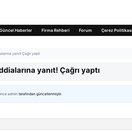
Güncel Haberler
Firma Rehberi
Forum
Çerez Politikas
ialarına yanıt! Çağrı yaptı
ddialarına yanıt! Çağrı yaptı
 önce
admin
tarafından güncellenmiştir.