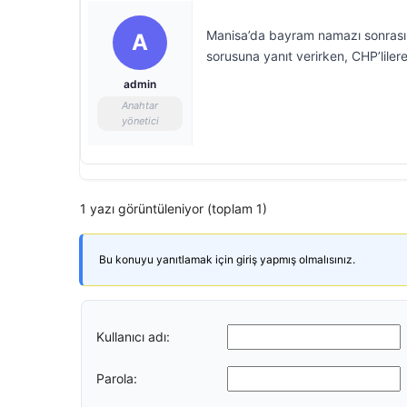
Manisa’da bayram namazı sonrası a
A
sorusuna yanıt verirken, CHP’lile
admin
Anahtar
yönetici
1 yazı görüntüleniyor (toplam 1)
Bu konuyu yanıtlamak için giriş yapmış olmalısınız.
Kullanıcı adı:
Parola: