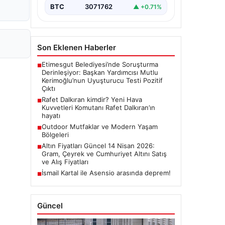
BTC
3071762
▲ +0.71%
Son Eklenen Haberler
Etimesgut Belediyesi’nde Soruşturma
■
Derinleşiyor: Başkan Yardımcısı Mutlu
Kerimoğlu’nun Uyuşturucu Testi Pozitif
Çıktı
Rafet Dalkıran kimdir? Yeni Hava
■
Kuvvetleri Komutanı Rafet Dalkıran’ın
hayatı
Outdoor Mutfaklar ve Modern Yaşam
■
Bölgeleri
Altın Fiyatları Güncel 14 Nisan 2026:
■
Gram, Çeyrek ve Cumhuriyet Altını Satış
ve Alış Fiyatları
İsmail Kartal ile Asensio arasında deprem!
■
Güncel