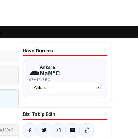
ı
Hava Durumu
☁
Ankara
NaN°C
ŞEHIR SEÇ
Bizi Takip Edin
#18943