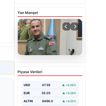
Yan Manşet
05.08.2026
Rafet Dalkıran kimdir?
Piyasa Verileri
Yeni Hava Kuvvetleri
Komutanı Rafet Dalkıran’ın
hayatı
USD
47.59
▲ +0.08%
EUR
55.05
▲ +0.29%
ALTIN
6496.0
▲ +4.25%