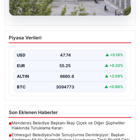
05.08.2026
Etimesgut Belediyesi’nde Soruşturma
Piyasa Verileri
Derinleşiyor: Başkan Yardımcısı Mutlu
Kerimoğlu’nun Uyuşturucu Testi Pozitif
Çıktı
USD
47.74
▲ +0.18%
Ankara Batı Cumhuriyet Başsavcılığı tarafından
EUR
55.25
▲ +0.32%
yürütülen kapsamlı soruşturma kapsamında Etimesgut
Belediyesi'nin önemli isimlerinden Belediye…
ALTIN
6660.6
▲ +2.59%
BTC
3094773
▲ +0.96%
Son Eklenen Haberler
Menderes Belediye Başkanı İlkay Çiçek ve Diğer Şüpheliler
■
Hakkında Tutuklama Kararı
Etimesgut Belediyesi’nde Soruşturma Derinleşiyor: Başkan
■
Yardımcısı Mutlu Kerimoğlu’nun Uyuşturucu Testi Pozitif Çıktı