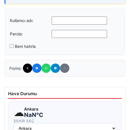
Kullanıcı adı:
Parola:
Beni hatırla
Paylaş:
Hava Durumu
☁
Ankara
NaN°C
ŞEHIR SEÇ