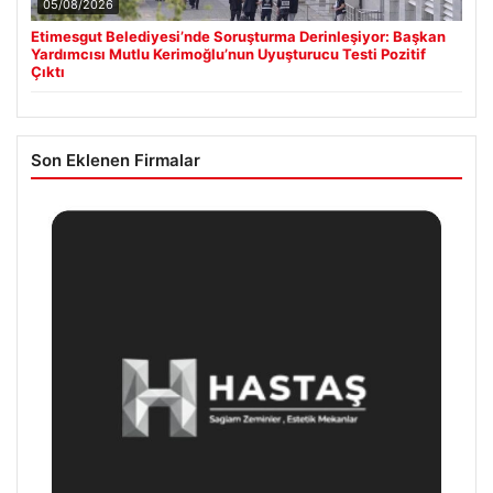
05/08/2026
Etimesgut Belediyesi’nde Soruşturma Derinleşiyor: Başkan
Yardımcısı Mutlu Kerimoğlu’nun Uyuşturucu Testi Pozitif
Çıktı
Son Eklenen Firmalar