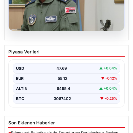
05.08.2026
Rafet Dalkıran kimdir? Yeni Hava
Piyasa Verileri
Kuvvetleri Komutanı Rafet Dalkıran’ın
hayatı
USD
47.69
▲ +0.04%
EUR
55.12
▼ -0.12%
ALTIN
6495.4
▲ +0.04%
BTC
3067402
▼ -0.25%
Son Eklenen Haberler
Etimesgut Belediyesi’nde Soruşturma Derinleşiyor: Başkan