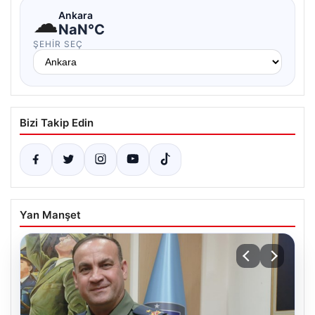
☁
Ankara
NaN°C
ŞEHIR SEÇ
Bizi Takip Edin
Yan Manşet