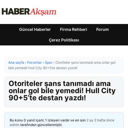
Güncel Haberler
Firma Rehberi
Forum
Çerez Politikası
Ana sayfa
›
Forumlar
›
Spor
›
Otoriteler şans tanımadı ama onlar gol
bile yemedi! Hull City 90+5’te destan yazdı!
Otoriteler şans tanımadı ama
onlar gol bile yemedi! Hull City
90+5’te destan yazdı!
Bu konu 0 yanıt içerir, 1 izleyen vardır ve en son
2 ay 2 hafta önce
admin
tarafından güncellenmiştir.