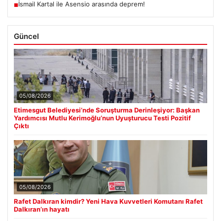
İsmail Kartal ile Asensio arasında deprem!
■
Güncel
05/08/2026
Etimesgut Belediyesi’nde Soruşturma Derinleşiyor: Başkan
Yardımcısı Mutlu Kerimoğlu’nun Uyuşturucu Testi Pozitif
Çıktı
05/08/2026
Rafet Dalkıran kimdir? Yeni Hava Kuvvetleri Komutanı Rafet
Dalkıran’ın hayatı