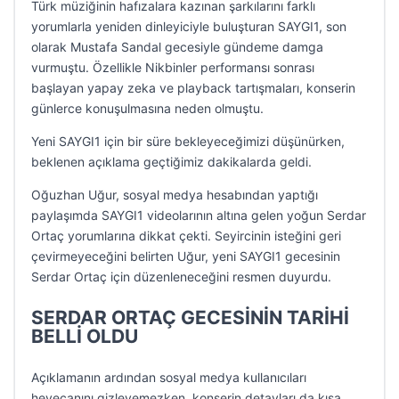
Türk müziğinin hafızalara kazınan şarkılarını farklı
yorumlarla yeniden dinleyiciyle buluşturan SAYGI1, son
olarak Mustafa Sandal gecesiyle gündeme damga
vurmuştu. Özellikle Nikbinler performansı sonrası
başlayan yapay zeka ve playback tartışmaları, konserin
günlerce konuşulmasına neden olmuştu.
Yeni SAYGI1 için bir süre bekleyeceğimizi düşünürken,
beklenen açıklama geçtiğimiz dakikalarda geldi.
Oğuzhan Uğur, sosyal medya hesabından yaptığı
paylaşımda SAYGI1 videolarının altına gelen yoğun Serdar
Ortaç yorumlarına dikkat çekti. Seyircinin isteğini geri
çevirmeyeceğini belirten Uğur, yeni SAYGI1 gecesinin
Serdar Ortaç için düzenleneceğini resmen duyurdu.
SERDAR ORTAÇ GECESİNİN TARİHİ
BELLİ OLDU
Açıklamanın ardından sosyal medya kullanıcıları
heyecanını gizleyemezken, konserin detayları da kısa