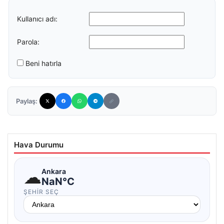
Kullanıcı adı:
Parola:
Beni hatırla
Paylaş:
Hava Durumu
☁
Ankara
NaN°C
ŞEHIR SEÇ