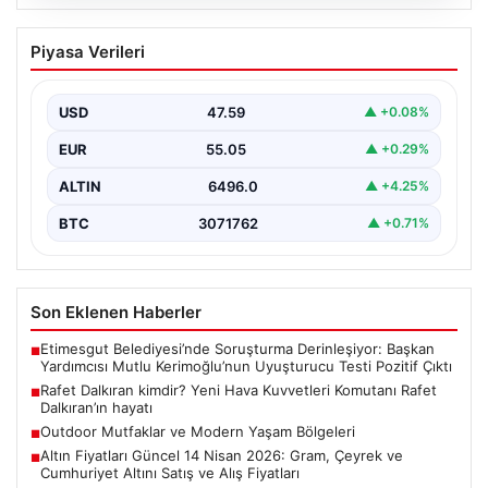
05.08.2026
Rafet Dalkıran kimdir? Yeni Hava
Piyasa Verileri
Kuvvetleri Komutanı Rafet Dalkıran’ın
hayatı
USD
47.59
▲ +0.08%
EUR
55.05
▲ +0.29%
ALTIN
6496.0
▲ +4.25%
BTC
3071762
▲ +0.71%
Son Eklenen Haberler
Etimesgut Belediyesi’nde Soruşturma Derinleşiyor: Başkan
■
Yardımcısı Mutlu Kerimoğlu’nun Uyuşturucu Testi Pozitif Çıktı
Rafet Dalkıran kimdir? Yeni Hava Kuvvetleri Komutanı Rafet
■
Dalkıran’ın hayatı
Outdoor Mutfaklar ve Modern Yaşam Bölgeleri
■
Altın Fiyatları Güncel 14 Nisan 2026: Gram, Çeyrek ve
■
Cumhuriyet Altını Satış ve Alış Fiyatları