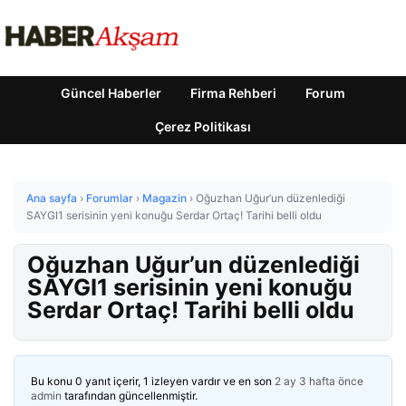
Güncel Haberler
Firma Rehberi
Forum
Çerez Politikası
Ana sayfa
›
Forumlar
›
Magazin
›
Oğuzhan Uğur’un düzenlediği
SAYGI1 serisinin yeni konuğu Serdar Ortaç! Tarihi belli oldu
Oğuzhan Uğur’un düzenlediği
SAYGI1 serisinin yeni konuğu
Serdar Ortaç! Tarihi belli oldu
Bu konu 0 yanıt içerir, 1 izleyen vardır ve en son
2 ay 3 hafta önce
admin
tarafından güncellenmiştir.