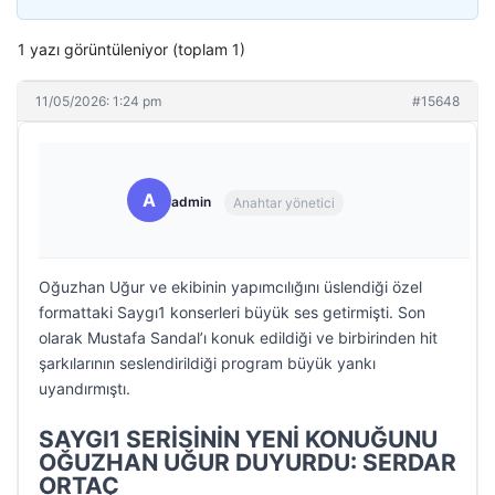
1 yazı görüntüleniyor (toplam 1)
11/05/2026: 1:24 pm
#15648
A
admin
Anahtar yönetici
Oğuzhan Uğur ve ekibinin yapımcılığını üslendiği özel
formattaki Saygı1 konserleri büyük ses getirmişti. Son
olarak Mustafa Sandal’ı konuk edildiği ve birbirinden hit
şarkılarının seslendirildiği program büyük yankı
uyandırmıştı.
SAYGI1 SERİSİNİN YENİ KONUĞUNU
OĞUZHAN UĞUR DUYURDU: SERDAR
ORTAÇ