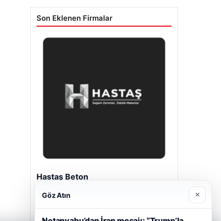
Son Eklenen Firmalar
Hastaş Beton
26/05/2026
×
Göz Atın
Netanyahu’dan İran mesajı: “Trump’la