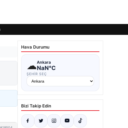
ı
Hava Durumu
☁
Ankara
NaN°C
ŞEHIR SEÇ
Bizi Takip Edin
#18504