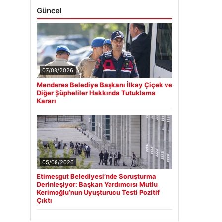
Güncel
07/08/2026
Menderes Belediye Başkanı İlkay Çiçek ve
Diğer Şüpheliler Hakkında Tutuklama
Kararı
05/08/2026
Etimesgut Belediyesi’nde Soruşturma
Derinleşiyor: Başkan Yardımcısı Mutlu
Kerimoğlu’nun Uyuşturucu Testi Pozitif
Çıktı