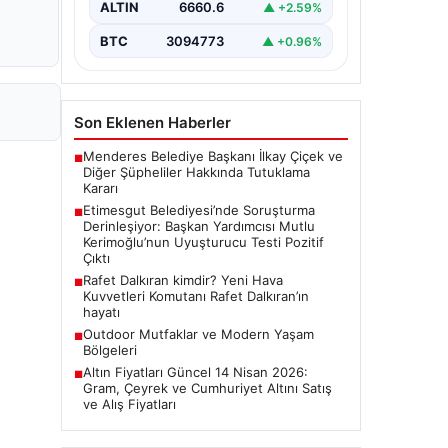
ALTIN
6660.6
▲ +2.59%
Ankara Batı Cumhuriyet Başsavcılığı
tarafından yürütülen kapsamlı
BTC
3094773
▲ +0.96%
soruşturma kapsamında Etimesgut
Belediyesi'nin önemli isimlerinden
Belediye…
Son Eklenen Haberler
Menderes Belediye Başkanı İlkay Çiçek ve
■
Diğer Şüpheliler Hakkında Tutuklama
Kararı
Etimesgut Belediyesi’nde Soruşturma
■
Derinleşiyor: Başkan Yardımcısı Mutlu
Kerimoğlu’nun Uyuşturucu Testi Pozitif
Çıktı
Rafet Dalkıran kimdir? Yeni Hava
■
Kuvvetleri Komutanı Rafet Dalkıran’ın
hayatı
Outdoor Mutfaklar ve Modern Yaşam
■
Bölgeleri
Altın Fiyatları Güncel 14 Nisan 2026:
■
Gram, Çeyrek ve Cumhuriyet Altını Satış
ve Alış Fiyatları