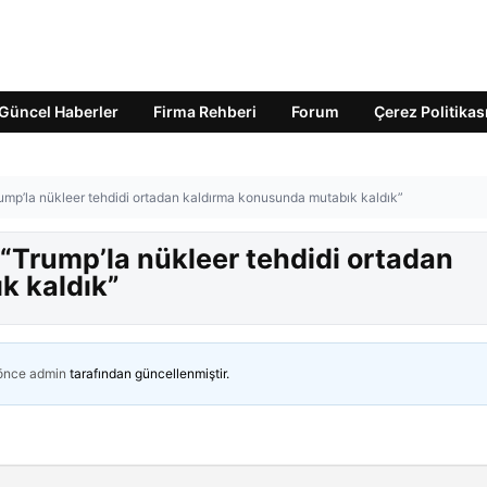
Güncel Haberler
Firma Rehberi
Forum
Çerez Politikas
ump’la nükleer tehdidi ortadan kaldırma konusunda mutabık kaldık”
“Trump’la nükleer tehdidi ortadan
k kaldık”
 önce
admin
tarafından güncellenmiştir.