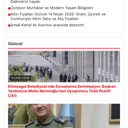
Dalkıran’ın hayatı
Outdoor Mutfaklar ve Modern Yaşam Bölgeleri
■
Altın Fiyatları Güncel 14 Nisan 2026: Gram, Çeyrek ve
■
Cumhuriyet Altını Satış ve Alış Fiyatları
İsmail Kartal ile Asensio arasında deprem!
■
Güncel
05/08/2026
Etimesgut Belediyesi’nde Soruşturma Derinleşiyor: Başkan
Yardımcısı Mutlu Kerimoğlu’nun Uyuşturucu Testi Pozitif
Çıktı