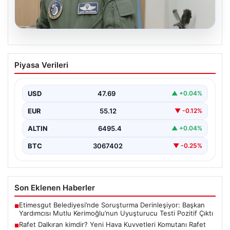
05.08.2026
Rafet Dalkıran kimdir? Yeni Hava
Piyasa Verileri
Kuvvetleri Komutanı Rafet Dalkıran’ın
hayatı
USD
47.69
▲ +0.04%
EUR
55.12
▼ -0.12%
ALTIN
6495.4
▲ +0.04%
BTC
3067402
▼ -0.25%
Son Eklenen Haberler
Etimesgut Belediyesi’nde Soruşturma Derinleşiyor: Başkan
■
Yardımcısı Mutlu Kerimoğlu’nun Uyuşturucu Testi Pozitif Çıktı
Rafet Dalkıran kimdir? Yeni Hava Kuvvetleri Komutanı Rafet
■