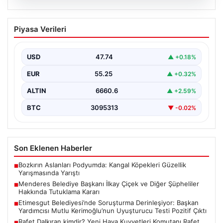
07.08.2026
Menderes Belediye Başkanı İlkay Çiçek
Piyasa Verileri
ve Diğer Şüpheliler Hakkında Tutuklama
Kararı
USD
47.74
▲ +0.18%
İzmir Cumhuriyet Başsavcılığı'nın yürüttüğü kapsamlı
soruşturma kapsamında, Menderes Belediyesi'nde
EUR
55.25
▲ +0.32%
gerçekleşen usulsüzlük iddiaları gündemdeki yerini…
ALTIN
6660.6
▲ +2.59%
BTC
3095313
▼ -0.02%
Son Eklenen Haberler
Bozkırın Aslanları Podyumda: Kangal Köpekleri Güzellik
■
Yarışmasında Yarıştı
Menderes Belediye Başkanı İlkay Çiçek ve Diğer Şüpheliler
■
Hakkında Tutuklama Kararı
Etimesgut Belediyesi’nde Soruşturma Derinleşiyor: Başkan
■
Yardımcısı Mutlu Kerimoğlu’nun Uyuşturucu Testi Pozitif Çıktı
Rafet Dalkıran kimdir? Yeni Hava Kuvvetleri Komutanı Rafet
■