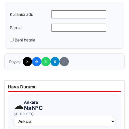
Kullanıcı adı:
Parola:
Beni hatırla
Paylaş:
Hava Durumu
☁
Ankara
NaN°C
ŞEHIR SEÇ