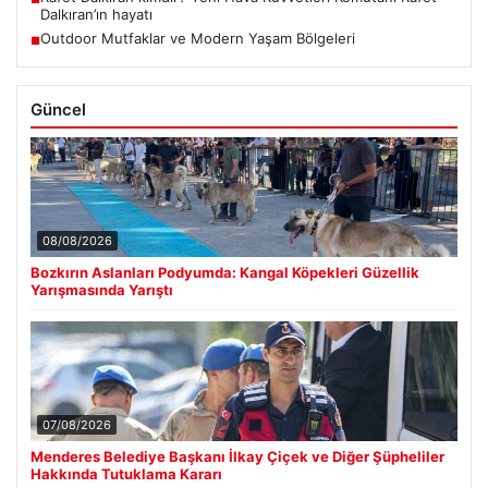
Dalkıran’ın hayatı
Outdoor Mutfaklar ve Modern Yaşam Bölgeleri
■
Güncel
08/08/2026
Bozkırın Aslanları Podyumda: Kangal Köpekleri Güzellik
Yarışmasında Yarıştı
07/08/2026
Menderes Belediye Başkanı İlkay Çiçek ve Diğer Şüpheliler
Hakkında Tutuklama Kararı