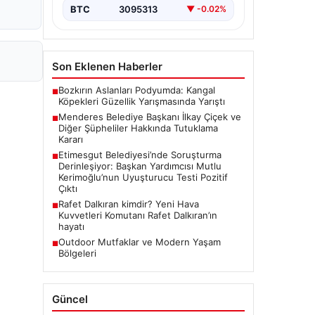
usulsüzlük iddiaları gündemdeki
BTC
3095313
▼ -0.02%
yerini…
Son Eklenen Haberler
Bozkırın Aslanları Podyumda: Kangal
■
Köpekleri Güzellik Yarışmasında Yarıştı
Menderes Belediye Başkanı İlkay Çiçek ve
■
Diğer Şüpheliler Hakkında Tutuklama
Kararı
Etimesgut Belediyesi’nde Soruşturma
■
Derinleşiyor: Başkan Yardımcısı Mutlu
Kerimoğlu’nun Uyuşturucu Testi Pozitif
Çıktı
Rafet Dalkıran kimdir? Yeni Hava
■
Kuvvetleri Komutanı Rafet Dalkıran’ın
hayatı
Outdoor Mutfaklar ve Modern Yaşam
■
Bölgeleri
Güncel