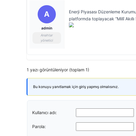
Enerji Piyasası Düzenleme Kurumu (E
A
platformda toplayacak “Millî Akıll
admin
Anahtar
yönetici
1 yazı görüntüleniyor (toplam 1)
Bu konuyu yanıtlamak için giriş yapmış olmalısınız.
Kullanıcı adı:
Parola: