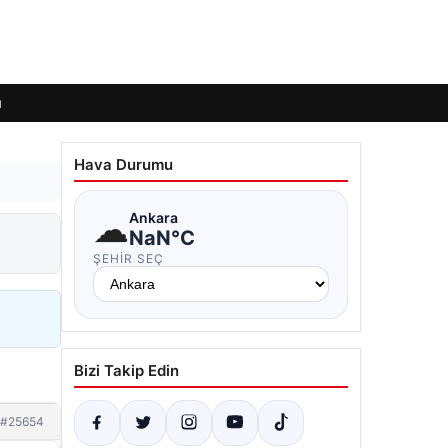
ı
Hava Durumu
☁
Ankara
NaN°C
ŞEHIR SEÇ
Bizi Takip Edin
#25654