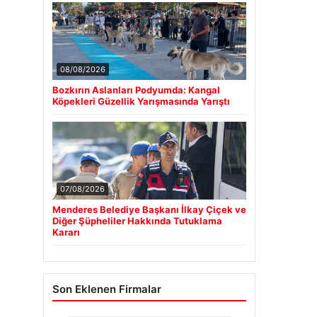
08/08/2026
Bozkırın Aslanları Podyumda: Kangal
Köpekleri Güzellik Yarışmasında Yarıştı
07/08/2026
Menderes Belediye Başkanı İlkay Çiçek ve
Diğer Şüpheliler Hakkında Tutuklama
Kararı
Son Eklenen Firmalar