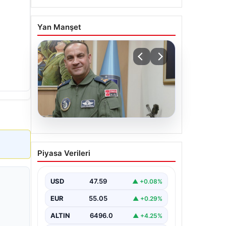
Yan Manşet
05.08.2026
Rafet Dalkıran kimdir?
Piyasa Verileri
Yeni Hava Kuvvetleri
Komutanı Rafet Dalkıran’ın
hayatı
USD
47.59
▲ +0.08%
EUR
55.05
▲ +0.29%
ALTIN
6496.0
▲ +4.25%