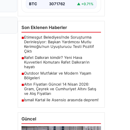
BTC
3071762
▲ +0.71%
Son Eklenen Haberler
Etimesgut Belediyesi’nde Soruşturma
■
Derinleşiyor: Başkan Yardımcısı Mutlu
Kerimoğlu’nun Uyuşturucu Testi Pozitif
Çıktı
Rafet Dalkıran kimdir? Yeni Hava
■
Kuvvetleri Komutanı Rafet Dalkıran’ın
hayatı
Outdoor Mutfaklar ve Modern Yaşam
■
Bölgeleri
Altın Fiyatları Güncel 14 Nisan 2026:
■
Gram, Çeyrek ve Cumhuriyet Altını Satış
ve Alış Fiyatları
İsmail Kartal ile Asensio arasında deprem!
■
Güncel