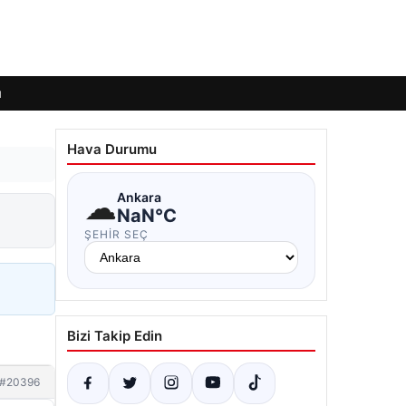
ı
Hava Durumu
☁
Ankara
NaN°C
ŞEHIR SEÇ
Bizi Takip Edin
#20396