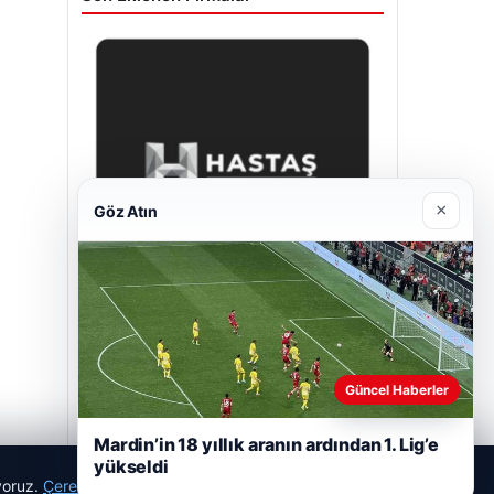
×
Göz Atın
Hastaş Beton
26/05/2026
Güncel Haberler
Mardin’in 18 yıllık aranın ardından 1. Lig’e
yükseldi
ıyoruz.
Çerez Politikamız
Reddet
Kabul Et