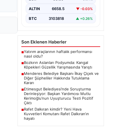
edilen "Kangal Çoban Köpekleri ve
Anadolu Çoban Köpekleri Irk
ALTIN
6658.5
▼ -0.03%
Standartları…
BTC
3103818
▲ +0.26%
Son Eklenen Haberler
Yatırım araçlarının haftalık performansı
■
nasıl oldu?
Bozkırın Aslanları Podyumda: Kangal
■
Köpekleri Güzellik Yarışmasında Yarıştı
Menderes Belediye Başkanı İlkay Çiçek ve
■
Diğer Şüpheliler Hakkında Tutuklama
Kararı
Etimesgut Belediyesi’nde Soruşturma
■
Derinleşiyor: Başkan Yardımcısı Mutlu
Kerimoğlu’nun Uyuşturucu Testi Pozitif
Çıktı
Rafet Dalkıran kimdir? Yeni Hava
■
Kuvvetleri Komutanı Rafet Dalkıran’ın
hayatı