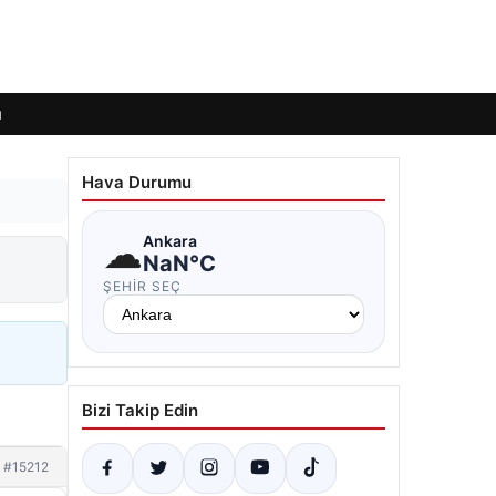
ı
Hava Durumu
☁
Ankara
NaN°C
ŞEHIR SEÇ
Bizi Takip Edin
#15212