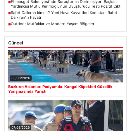
Etimesgut Belediyesi’nde Soruşturma Derinleşiyor: Başkan
■
Yardımcısı Mutlu Kerimoğlu’nun Uyuşturucu Testi Pozitif Çıktı
Rafet Dalkıran kimdir? Yeni Hava Kuvvetleri Komutanı Rafet
■
Dalkıran’ın hayatı
Outdoor Mutfaklar ve Modern Yaşam Bölgeleri
■
Güncel
08/08/2026
Bozkırın Aslanları Podyumda: Kangal Köpekleri Güzellik
Yarışmasında Yarıştı
07/08/2026