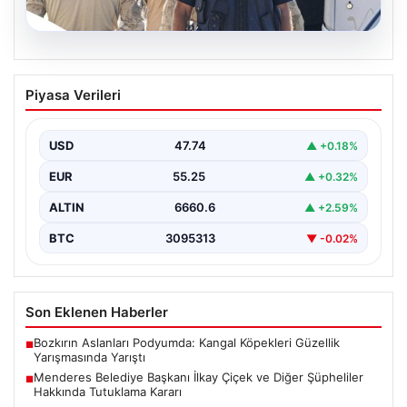
07.08.2026
Menderes Belediye Başkanı İlkay Çiçek
Piyasa Verileri
ve Diğer Şüpheliler Hakkında Tutuklama
Kararı
USD
47.74
▲ +0.18%
İzmir Cumhuriyet Başsavcılığı'nın yürüttüğü kapsamlı
soruşturma kapsamında, Menderes Belediyesi'nde
EUR
55.25
▲ +0.32%
gerçekleşen usulsüzlük iddiaları gündemdeki yerini…
ALTIN
6660.6
▲ +2.59%
BTC
3095313
▼ -0.02%
Son Eklenen Haberler
Bozkırın Aslanları Podyumda: Kangal Köpekleri Güzellik
■
Yarışmasında Yarıştı
Menderes Belediye Başkanı İlkay Çiçek ve Diğer Şüpheliler
■
Hakkında Tutuklama Kararı