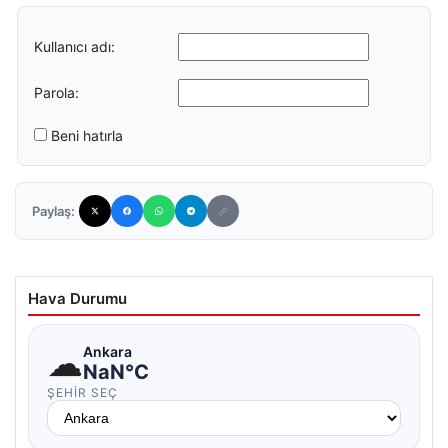
Kullanıcı adı:
Parola:
Beni hatırla
Paylaş:
Hava Durumu
☁
Ankara
NaN°C
ŞEHIR SEÇ