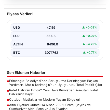
05.08.2026
Rafet Dalkıran kimdir? Yeni Hava
Piyasa Verileri
Kuvvetleri Komutanı Rafet Dalkıran’ın
hayatı
USD
47.59
▲ +0.08%
EUR
55.05
▲ +0.29%
ALTIN
6496.0
▲ +4.25%
BTC
3071762
▲ +0.71%
Son Eklenen Haberler
Etimesgut Belediyesi’nde Soruşturma Derinleşiyor: Başkan
■
Yardımcısı Mutlu Kerimoğlu’nun Uyuşturucu Testi Pozitif Çıktı
Rafet Dalkıran kimdir? Yeni Hava Kuvvetleri Komutanı Rafet
■
Dalkıran’ın hayatı
Outdoor Mutfaklar ve Modern Yaşam Bölgeleri
■
Altın Fiyatları Güncel 14 Nisan 2026: Gram, Çeyrek ve
■
Cumhuriyet Altını Satış ve Alış Fiyatları