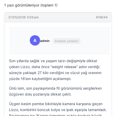
1 yazı görüntüleniyor (toplam 1)
27/05/2026: 5:09 pm
#19044
A
admin
Anahtar yönetici
Son yıllarda sağlık ve yaşam tarzı değişimiyle dikkat
çeken Lizzo, daha önce “weight release” adını verdiği
süreçte yaklaşık 27 kilo verdiğini ve vücut yağ oranının
yüzde 16’sını kaybettiğini açıklamıştı.
Ünlü isim, son paylaşımında fit görünümünü sergilerken
özgüven dolu pozlarıyla dikkat çekti.
Üçgen kesim pembe bikinisiyle kamera karşısına geçen
Lizzo, kombinini boncuk kolye ve ipek eşarpla tamamladı.
Paylaşımına ise “Karnını tamamen açıkta bırakan büyük