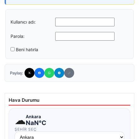
Kullanıcı adı:
Parola:
Beni hatırla
Paylaş:
Hava Durumu
☁
Ankara
NaN°C
ŞEHIR SEÇ