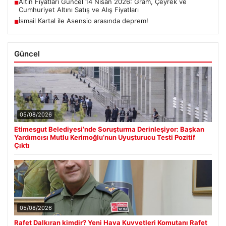
Altın Fiyatları Güncel 14 Nisan 2026: Gram, Çeyrek ve
■
Cumhuriyet Altını Satış ve Alış Fiyatları
İsmail Kartal ile Asensio arasında deprem!
■
Güncel
05/08/2026
Etimesgut Belediyesi’nde Soruşturma Derinleşiyor: Başkan
Yardımcısı Mutlu Kerimoğlu’nun Uyuşturucu Testi Pozitif
Çıktı
05/08/2026
Rafet Dalkıran kimdir? Yeni Hava Kuvvetleri Komutanı Rafet