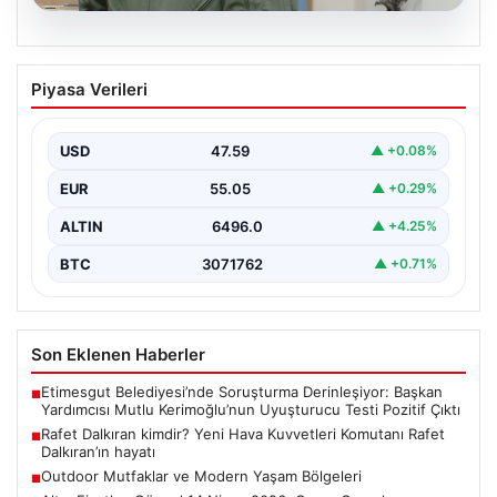
05.08.2026
Rafet Dalkıran kimdir? Yeni Hava
Piyasa Verileri
Kuvvetleri Komutanı Rafet Dalkıran’ın
hayatı
USD
47.59
▲ +0.08%
EUR
55.05
▲ +0.29%
ALTIN
6496.0
▲ +4.25%
BTC
3071762
▲ +0.71%
Son Eklenen Haberler
Etimesgut Belediyesi’nde Soruşturma Derinleşiyor: Başkan
■
Yardımcısı Mutlu Kerimoğlu’nun Uyuşturucu Testi Pozitif Çıktı
Rafet Dalkıran kimdir? Yeni Hava Kuvvetleri Komutanı Rafet
■
Dalkıran’ın hayatı
Outdoor Mutfaklar ve Modern Yaşam Bölgeleri
■