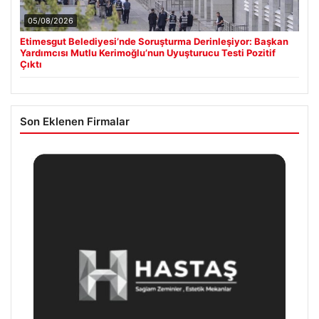
05/08/2026
Etimesgut Belediyesi’nde Soruşturma Derinleşiyor: Başkan
Yardımcısı Mutlu Kerimoğlu’nun Uyuşturucu Testi Pozitif
Çıktı
Son Eklenen Firmalar