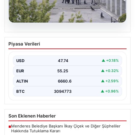
05.08.2026
Etimesgut Belediyesi’nde Soruşturma
Piyasa Verileri
Derinleşiyor: Başkan Yardımcısı Mutlu
Kerimoğlu’nun Uyuşturucu Testi Pozitif
Çıktı
USD
47.74
▲ +0.18%
Ankara Batı Cumhuriyet Başsavcılığı tarafından
EUR
55.25
▲ +0.32%
yürütülen kapsamlı soruşturma kapsamında Etimesgut
Belediyesi'nin önemli isimlerinden Belediye…
ALTIN
6660.6
▲ +2.59%
BTC
3094773
▲ +0.96%
Son Eklenen Haberler
Menderes Belediye Başkanı İlkay Çiçek ve Diğer Şüpheliler
■
Hakkında Tutuklama Kararı