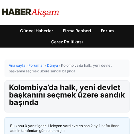
Güncel Haberler
Firma Rehberi
Forum
Çerez Politikası
Ana sayfa
›
Forumlar
›
Dünya
›
Kolombiya’da halk, yeni devlet
başkanını seçmek üzere sandık başında
Kolombiya’da halk, yeni devlet
başkanını seçmek üzere sandık
başında
Bu konu 0 yanıt içerir, 1 izleyen vardır ve en son
2 ay 1 hafta önce
admin
tarafından güncellenmiştir.