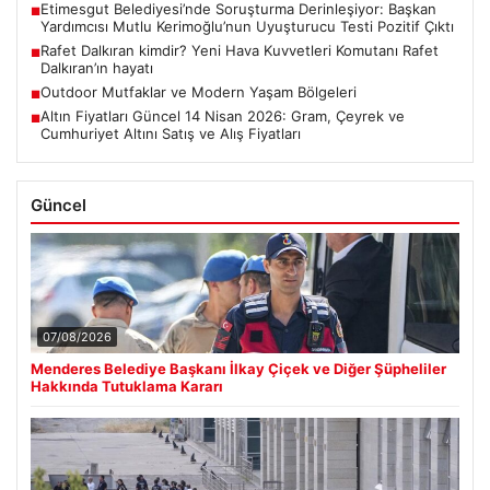
Etimesgut Belediyesi’nde Soruşturma Derinleşiyor: Başkan
■
Yardımcısı Mutlu Kerimoğlu’nun Uyuşturucu Testi Pozitif Çıktı
Rafet Dalkıran kimdir? Yeni Hava Kuvvetleri Komutanı Rafet
■
Dalkıran’ın hayatı
Outdoor Mutfaklar ve Modern Yaşam Bölgeleri
■
Altın Fiyatları Güncel 14 Nisan 2026: Gram, Çeyrek ve
■
Cumhuriyet Altını Satış ve Alış Fiyatları
Güncel
07/08/2026
Menderes Belediye Başkanı İlkay Çiçek ve Diğer Şüpheliler
Hakkında Tutuklama Kararı