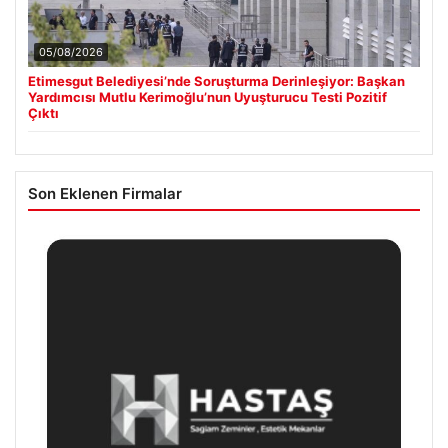
05/08/2026
Etimesgut Belediyesi’nde Soruşturma Derinleşiyor: Başkan
Yardımcısı Mutlu Kerimoğlu’nun Uyuşturucu Testi Pozitif
Çıktı
Son Eklenen Firmalar