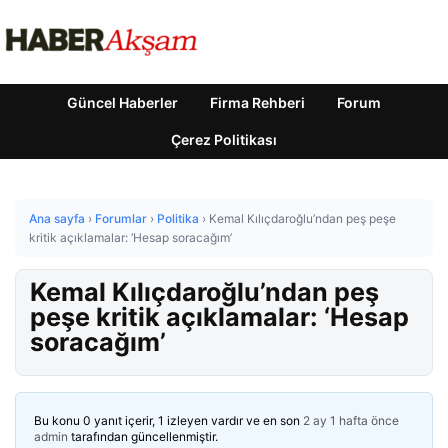
Güncel Haberler
Firma Rehberi
Forum
Çerez Politikası
Ana sayfa
›
Forumlar
›
Politika
›
Kemal Kılıçdaroğlu’ndan peş peşe
kritik açıklamalar: ‘Hesap soracağım’
Kemal Kılıçdaroğlu’ndan peş
peşe kritik açıklamalar: ‘Hesap
soracağım’
Bu konu 0 yanıt içerir, 1 izleyen vardır ve en son
2 ay 1 hafta önce
admin
tarafından güncellenmiştir.