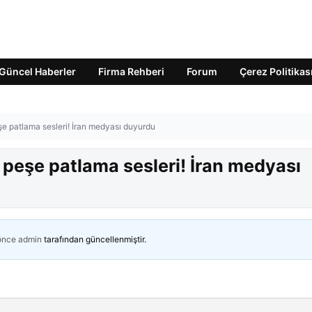
Güncel Haberler
Firma Rehberi
Forum
Çerez Politikas
eşe patlama sesleri! İran medyası duyurdu
ş peşe patlama sesleri! İran medyası
 önce
admin
tarafından güncellenmiştir.