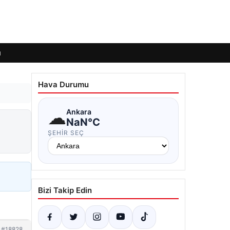
ı
Hava Durumu
☁
Ankara
NaN°C
ŞEHIR SEÇ
Bizi Takip Edin
#18828