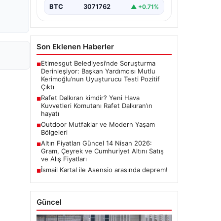
BTC
3071762
▲ +0.71%
Son Eklenen Haberler
Etimesgut Belediyesi’nde Soruşturma
■
Derinleşiyor: Başkan Yardımcısı Mutlu
Kerimoğlu’nun Uyuşturucu Testi Pozitif
Çıktı
Rafet Dalkıran kimdir? Yeni Hava
■
Kuvvetleri Komutanı Rafet Dalkıran’ın
hayatı
Outdoor Mutfaklar ve Modern Yaşam
■
Bölgeleri
Altın Fiyatları Güncel 14 Nisan 2026:
■
Gram, Çeyrek ve Cumhuriyet Altını Satış
ve Alış Fiyatları
İsmail Kartal ile Asensio arasında deprem!
■
Güncel