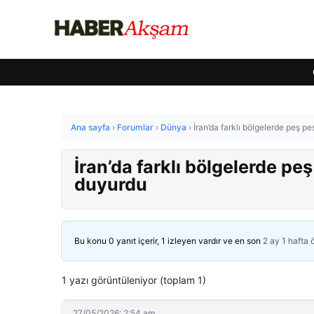
Ana sayfa
›
Forumlar
›
Dünya
›
İran’da farklı bölgelerde peş p
İran’da farklı bölgelerde pe
duyurdu
Bu konu 0 yanıt içerir, 1 izleyen vardır ve en son
2 ay 1 hafta
1 yazı görüntüleniyor (toplam 1)
27/05/2026: 2:54 am