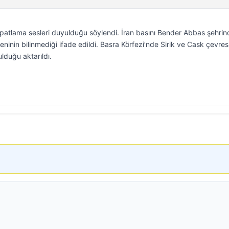
da patlama sesleri duyulduğu söylendi. İran basını Bender Abbas şehri
ninin bilinmediği ifade edildi. Basra Körfezi’nde Sirik ve Cask çevre
lduğu aktarıldı.