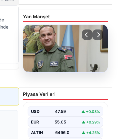
Yan Manşet
nde
sinde
05.08.2026
Rafet Dalkıran kimdir?
Piyasa Verileri
Yeni Hava Kuvvetleri
Komutanı Rafet Dalkıran’ın
hayatı
USD
47.59
▲ +0.08%
EUR
55.05
▲ +0.29%
ALTIN
6496.0
▲ +4.25%