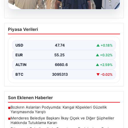
07.08.2026
Menderes Belediye Başkanı İlkay Çiçek
Piyasa Verileri
ve Diğer Şüpheliler Hakkında Tutuklama
Kararı
USD
47.74
▲ +0.18%
İzmir Cumhuriyet Başsavcılığı'nın yürüttüğü kapsamlı
soruşturma kapsamında, Menderes Belediyesi'nde
EUR
55.25
▲ +0.32%
gerçekleşen usulsüzlük iddiaları gündemdeki yerini…
ALTIN
6660.6
▲ +2.59%
BTC
3095313
▼ -0.02%
Son Eklenen Haberler
Bozkırın Aslanları Podyumda: Kangal Köpekleri Güzellik
■
Yarışmasında Yarıştı
Menderes Belediye Başkanı İlkay Çiçek ve Diğer Şüpheliler
■
Hakkında Tutuklama Kararı