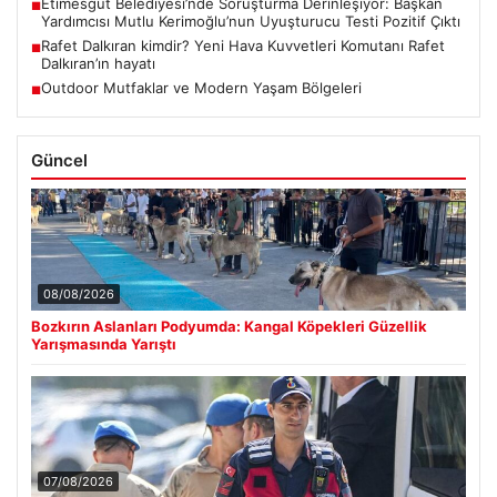
Etimesgut Belediyesi’nde Soruşturma Derinleşiyor: Başkan
■
Yardımcısı Mutlu Kerimoğlu’nun Uyuşturucu Testi Pozitif Çıktı
Rafet Dalkıran kimdir? Yeni Hava Kuvvetleri Komutanı Rafet
■
Dalkıran’ın hayatı
Outdoor Mutfaklar ve Modern Yaşam Bölgeleri
■
Güncel
08/08/2026
Bozkırın Aslanları Podyumda: Kangal Köpekleri Güzellik
Yarışmasında Yarıştı
07/08/2026