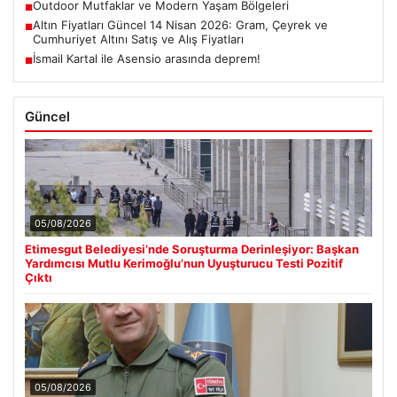
Outdoor Mutfaklar ve Modern Yaşam Bölgeleri
■
Altın Fiyatları Güncel 14 Nisan 2026: Gram, Çeyrek ve
■
Cumhuriyet Altını Satış ve Alış Fiyatları
İsmail Kartal ile Asensio arasında deprem!
■
Güncel
05/08/2026
Etimesgut Belediyesi’nde Soruşturma Derinleşiyor: Başkan
Yardımcısı Mutlu Kerimoğlu’nun Uyuşturucu Testi Pozitif
Çıktı
05/08/2026