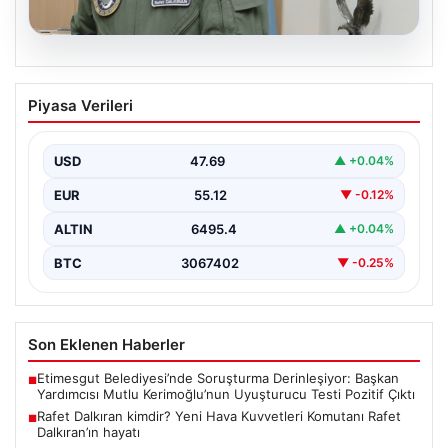
05.08.2026
Rafet Dalkıran kimdir? Yeni Hava
Piyasa Verileri
Kuvvetleri Komutanı Rafet Dalkıran’ın
hayatı
USD
47.69
▲ +0.04%
EUR
55.12
▼ -0.12%
ALTIN
6495.4
▲ +0.04%
BTC
3067402
▼ -0.25%
Son Eklenen Haberler
Etimesgut Belediyesi’nde Soruşturma Derinleşiyor: Başkan
■
Yardımcısı Mutlu Kerimoğlu’nun Uyuşturucu Testi Pozitif Çıktı
Rafet Dalkıran kimdir? Yeni Hava Kuvvetleri Komutanı Rafet
■
Dalkıran’ın hayatı