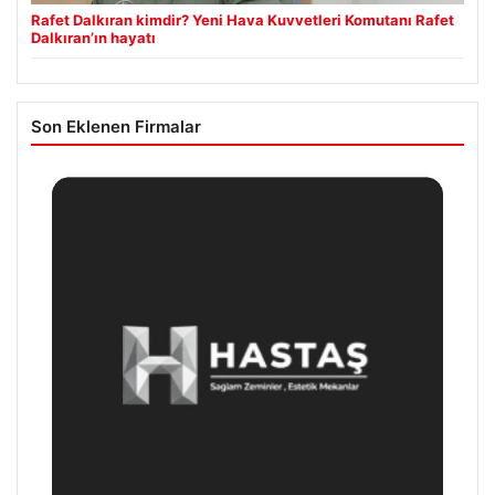
Rafet Dalkıran kimdir? Yeni Hava Kuvvetleri Komutanı Rafet
Dalkıran’ın hayatı
Son Eklenen Firmalar