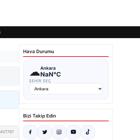
ı
Hava Durumu
☁
Ankara
NaN°C
ŞEHIR SEÇ
Bizi Takip Edin
#27767