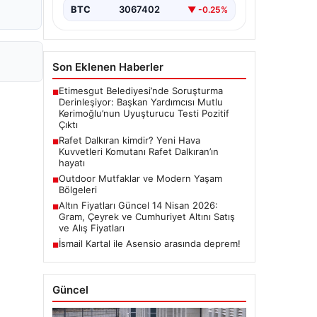
BTC
3067402
▼ -0.25%
Son Eklenen Haberler
Etimesgut Belediyesi’nde Soruşturma
■
Derinleşiyor: Başkan Yardımcısı Mutlu
Kerimoğlu’nun Uyuşturucu Testi Pozitif
Çıktı
Rafet Dalkıran kimdir? Yeni Hava
■
Kuvvetleri Komutanı Rafet Dalkıran’ın
hayatı
Outdoor Mutfaklar ve Modern Yaşam
■
Bölgeleri
Altın Fiyatları Güncel 14 Nisan 2026:
■
Gram, Çeyrek ve Cumhuriyet Altını Satış
ve Alış Fiyatları
İsmail Kartal ile Asensio arasında deprem!
■
Güncel