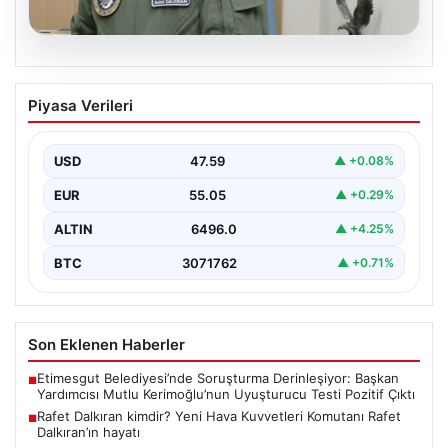
05.08.2026
Rafet Dalkıran kimdir? Yeni Hava
Piyasa Verileri
Kuvvetleri Komutanı Rafet Dalkıran’ın
hayatı
USD
47.59
▲ +0.08%
EUR
55.05
▲ +0.29%
ALTIN
6496.0
▲ +4.25%
BTC
3071762
▲ +0.71%
Son Eklenen Haberler
Etimesgut Belediyesi’nde Soruşturma Derinleşiyor: Başkan
■
Yardımcısı Mutlu Kerimoğlu’nun Uyuşturucu Testi Pozitif Çıktı
Rafet Dalkıran kimdir? Yeni Hava Kuvvetleri Komutanı Rafet
■
Dalkıran’ın hayatı