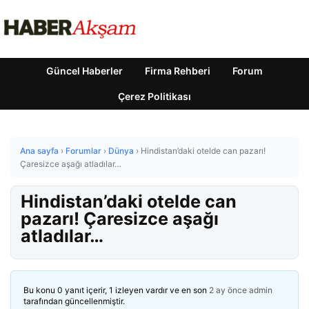
Güncel Haberler
Firma Rehberi
Forum
Çerez Politikası
Ana sayfa
›
Forumlar
›
Dünya
›
Hindistan’daki otelde can pazarı!
Çaresizce aşağı atladılar…
Hindistan’daki otelde can
pazarı! Çaresizce aşağı
atladılar…
Bu konu 0 yanıt içerir, 1 izleyen vardır ve en son
2 ay önce
admin
tarafından güncellenmiştir.