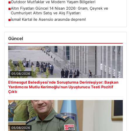
Outdoor Mutfaklar ve Modern Yaşam Bölgeleri
■
Altın Fiyatları Güncel 14 Nisan 2026: Gram, Çeyrek ve
■
Cumhuriyet Altını Satış ve Alış Fiyatları
İsmail Kartal ile Asensio arasında deprem!
■
Güncel
05/08/2026
Etimesgut Belediyesi’nde Soruşturma Derinleşiyor: Başkan
Yardımcısı Mutlu Kerimoğlu’nun Uyuşturucu Testi Pozitif
Çıktı
05/08/2026