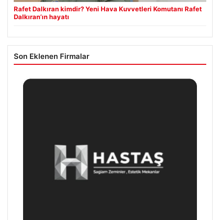
Rafet Dalkıran kimdir? Yeni Hava Kuvvetleri Komutanı Rafet
Dalkıran’ın hayatı
Son Eklenen Firmalar