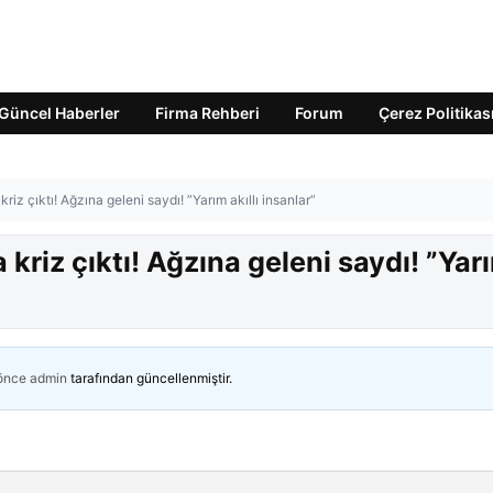
Güncel Haberler
Firma Rehberi
Forum
Çerez Politikas
riz çıktı! Ağzına geleni saydı! ”Yarım akıllı insanlar”
 kriz çıktı! Ağzına geleni saydı! ”Yar
 önce
admin
tarafından güncellenmiştir.