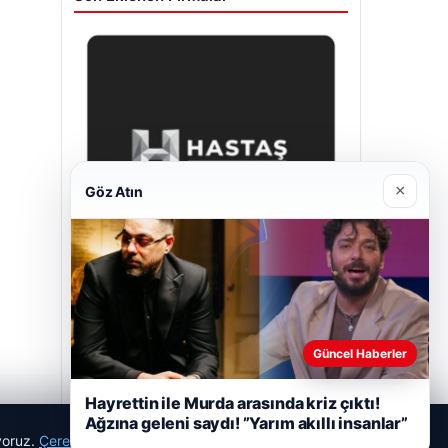
×
Göz Atın
Hastaş Beton
26/05/2026
Güncel Haberler
Hayrettin ile Murda arasında kriz çıktı!
Ağzına geleni saydı! ”Yarım akıllı insanlar”
ıyoruz.
Çerez Politikamız
Reddet
Kabul Et