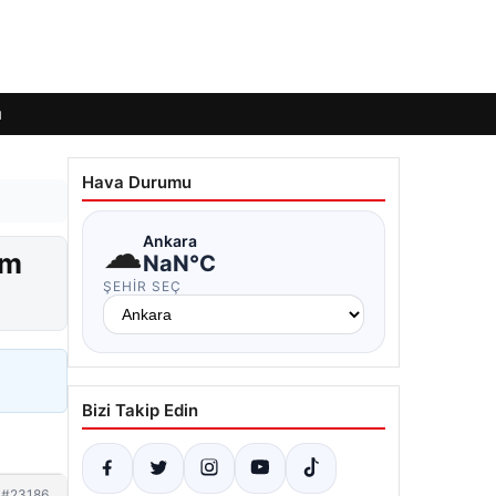
ı
Hava Durumu
☁
Ankara
ım
NaN°C
ŞEHIR SEÇ
Bizi Takip Edin
#23186