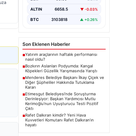
edilen "Kangal Çoban Köpekleri ve
muza
Anadolu Çoban Köpekleri Irk
ALTIN
6658.5
▼ -0.03%
Standartları…
BTC
3103818
▲ +0.26%
Son Eklenen Haberler
Yatırım araçlarının haftalık performansı
■
nasıl oldu?
Bozkırın Aslanları Podyumda: Kangal
■
Köpekleri Güzellik Yarışmasında Yarıştı
Menderes Belediye Başkanı İlkay Çiçek ve
■
Diğer Şüpheliler Hakkında Tutuklama
Kararı
Etimesgut Belediyesi’nde Soruşturma
■
Derinleşiyor: Başkan Yardımcısı Mutlu
Kerimoğlu’nun Uyuşturucu Testi Pozitif
Çıktı
Rafet Dalkıran kimdir? Yeni Hava
■
Kuvvetleri Komutanı Rafet Dalkıran’ın
hayatı