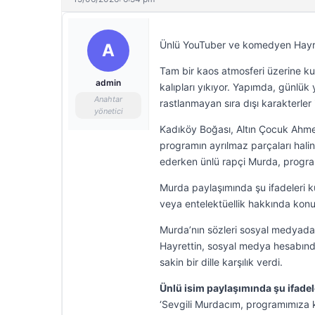
Ünlü YouTuber ve komedyen Hayret
A
Tam bir kaos atmosferi üzerine kur
admin
kalıpları yıkıyor. Yapımda, günlü
Anahtar
rastlanmayan sıra dışı karakterler 
yönetici
Kadıköy Boğası, Altın Çocuk Ahmet 
programın ayrılmaz parçaları ha
ederken ünlü rapçi Murda, programı 
Murda paylaşımında şu ifadeleri k
veya entelektüellik hakkında konuş
Murda’nın sözleri sosyal medyada 
Hayrettin, sosyal medya hesabın
sakin bir dille karşılık verdi.
Ünlü isim paylaşımında şu ifadele
‘Sevgili Murdacım, programımıza kat