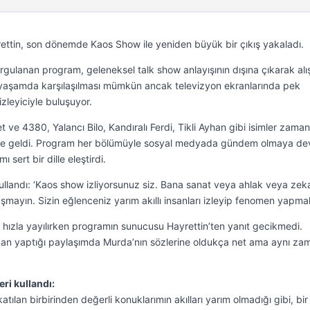
tin, son dönemde Kaos Show ile yeniden büyük bir çıkış yakaladı.
gulanan program, geleneksel talk show anlayışının dışına çıkarak alış
k yaşamda karşılaşılması mümkün ancak televizyon ekranlarında pek
izleyiciyle buluşuyor.
ve 4380, Yalancı Bilo, Kandıralı Ferdi, Tikli Ayhan gibi isimler zaman
line geldi. Program her bölümüyle sosyal medyada gündem olmaya d
sert bir dille eleştirdi.
ullandı: ‘Kaos show izliyorsunuz siz. Bana sanat veya ahlak veya zek
mayın. Sizin eğlenceniz yarım akıllı insanları izleyip fenomen yapmak
hızla yayılırken programın sunucusu Hayrettin’ten yanıt gecikmedi.
dan yaptığı paylaşımda Murda’nın sözlerine oldukça net ama aynı z
ri kullandı:
ılan birbirinden değerli konuklarımın akılları yarım olmadığı gibi, bir