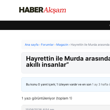
Ana sayfa
›
Forumlar
›
Magazin
›
Hayrettin ile Murda arasında k
Hayrettin ile Murda arasında
akıllı insanlar”
Bu konu 0 yanıt içerir, 1 izleyen vardır ve en son
1 ay 3 hafta
1 yazı görüntüleniyor (toplam 1)
15/06/2026: 6:54 pm